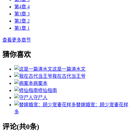
第4章 4
第3章 3
第2章 2
第1章 1
查看更多章节
猜你喜欢
这是一篇清水文
我在古代当王爷
病案本
修仙指南
守尸人
替嫁婚宠：顾少宠妻花样
多
评论(共0条)