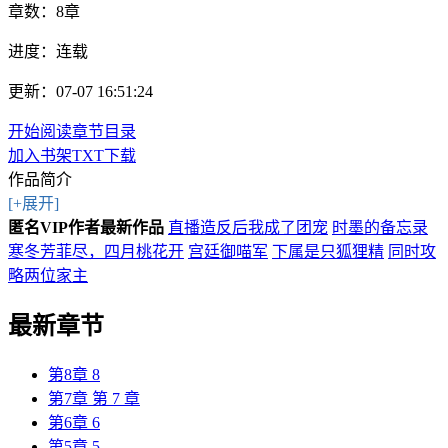
章数：
8章
进度：
连载
更新：07-07 16:51:24
开始阅读
章节目录
加入书架
TXT下载
作品简介
[+展开]
匿名VIP作者最新作品
直播造反后我成了团宠
时墨的备忘录
寒冬芳菲尽，四月桃花开
宫廷御喵军
下属是只狐狸精
同时攻
略两位家主
最新章节
第8章 8
第7章 第 7 章
第6章 6
第5章 5