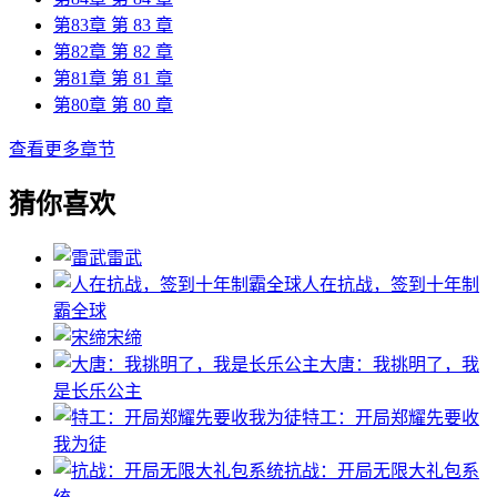
第83章 第 83 章
第82章 第 82 章
第81章 第 81 章
第80章 第 80 章
查看更多章节
猜你喜欢
雷武
人在抗战，签到十年制
霸全球
宋缔
大唐：我挑明了，我
是长乐公主
特工：开局郑耀先要收
我为徒
抗战：开局无限大礼包系