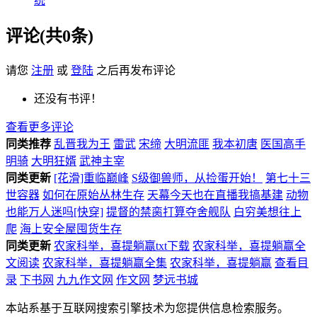
统
评论(共0条)
请您
注册
或
登陆
之后再发布评论
还没有书评！
查看更多评论
同类推荐
乱晋我为王
雷武
宋缔
大明流匪
我本初唐
医国高手
明骑
大明狂婿
武神主宰
同类更新
[花滑]重临巅峰
S级御兽师，从捡蛋开始！
第七十三
世容器
如何在原始丛林生存
天幕今天也在直播我搞基建
动物
也能万人迷吗[快穿]
提督的禁脔打算夺舍舰队
白穷美想往上
爬
海上安全屋囤货生存
同类更新
农家科举，喜提躺赢txt下载
农家科举，喜提躺赢全
文阅读
农家科举，喜提躺赢全集
农家科举，喜提躺赢
查看目
录
下书网
九九作文网
作文网
梦远书城
本站系基于互联网搜索引擎技术为您提供信息检索服务。