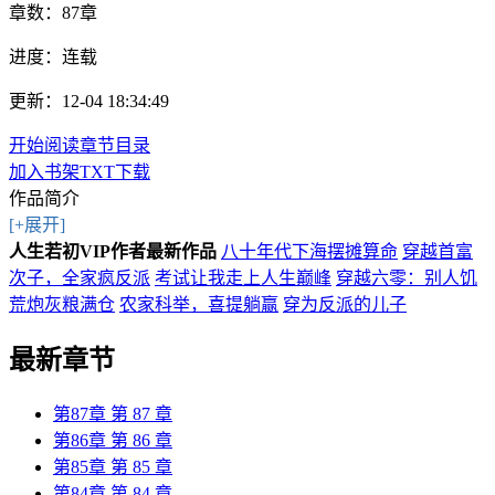
章数：
87章
进度：
连载
更新：12-04 18:34:49
开始阅读
章节目录
加入书架
TXT下载
作品简介
[+展开]
人生若初VIP作者最新作品
八十年代下海摆摊算命
穿越首富
次子，全家疯反派
考试让我走上人生巅峰
穿越六零：别人饥
荒炮灰粮满仓
农家科举，喜提躺赢
穿为反派的儿子
最新章节
第87章 第 87 章
第86章 第 86 章
第85章 第 85 章
第84章 第 84 章