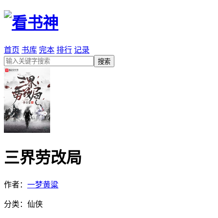
首页
书库
完本
排行
记录
三界劳改局
作者：
一梦黄粱
分类：仙侠