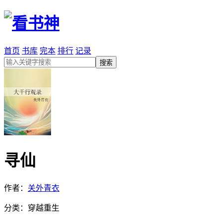
首页
书库
完本
排行
记录
寻仙
作者：
关外青衣
分类：穿越重生