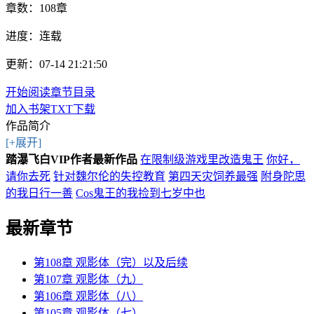
章数：
108章
进度：
连载
更新：07-14 21:21:50
开始阅读
章节目录
加入书架
TXT下载
作品简介
[+展开]
踏瀑飞白VIP作者最新作品
在限制级游戏里改造鬼王
你好，
请你去死
针对魏尔伦的失控教育
第四天灾饲养最强
附身陀思
的我日行一善
Cos鬼王的我捡到七岁中也
最新章节
第108章 观影体（完）以及后续
第107章 观影体（九）
第106章 观影体（八）
第105章 观影体（七）