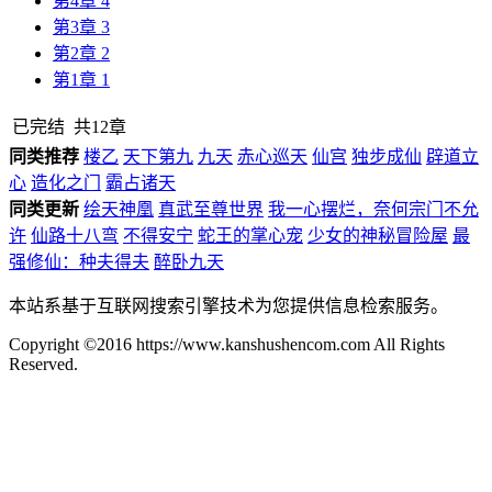
第4章 4
第3章 3
第2章 2
第1章 1
已完结
共12章
同类推荐
楼乙
天下第九
九天
赤心巡天
仙宫
独步成仙
辟道立
心
造化之门
霸占诸天
同类更新
绘天神凰
真武至尊世界
我一心摆烂，奈何宗门不允
许
仙路十八弯
不得安宁
蛇王的掌心宠
少女的神秘冒险屋
最
强修仙：种夫得夫
醉卧九天
本站系基于互联网搜索引擎技术为您提供信息检索服务。
Copyright ©2016 https://www.kanshushencom.com All Rights
Reserved.