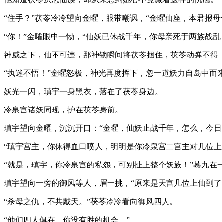
“住手？”茯苓冷冷望向金曜，眼带嘲讽，“金曜仙座，本君报母
“你！”金曜眼中一恸，“仙妖已休战千年，你母亲死于两族战
神威之下，仙不可违，那神锁瞬间将茯苓捆住，茯苓动弹不得
“执迷不悟！”金曜怒极，神光再度挥下，忽一道妖力自岛中而
妖光一闪，瑱宇一身黑衣，落在了茯苓身边。
冷泉宫诸妖同现，护在茯苓身前。
瑱宇望向金曜，沉沉开口：“金曜，仙妖止战千年，怎么，今日
“瑱宇宫主，你休得血口喷人，明明是你冷泉宫二宫主对几位上
“就是，瑱宇，你冷泉宫的私怨，可别扯上整个妖族！”慕九在
瑱宇望向一旁的御风等人，眉一挑，“原来是天宫几位上仙到了
“杀母之仇，不共戴天。”茯苓冷冷看向御风四人。
“他们四人俱在，你没有胜的机会。”