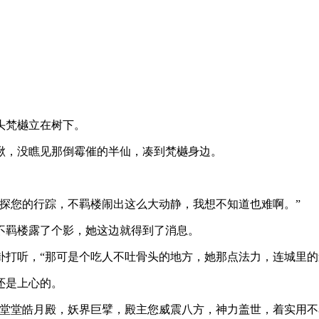
头梵樾立在树下。
瞅，没瞧见那倒霉催的半仙，凑到梵樾身边。
探您的行踪，不羁楼闹出这么大动静，我想不知道也难啊。”
不羁楼露了个影，她这边就得到了消息。
卦打听，“那可是个吃人不吐骨头的地方，她那点法力，连城里的
还是上心的。
们堂堂皓月殿，妖界巨擘，殿主您威震八方，神力盖世，着实用不