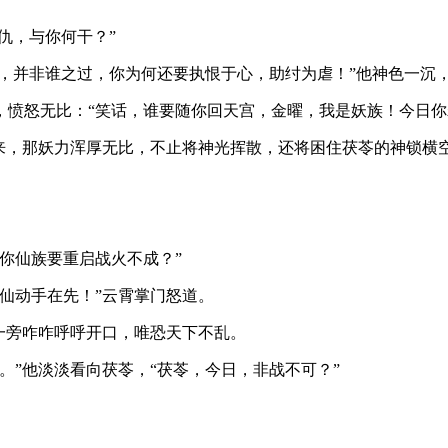
仇，与你何干？”
乱，并非谁之过，你为何还要执恨于心，助纣为虐！”他神色一沉
，愤怒无比：“笑话，谁要随你回天宫，金曜，我是妖族！今日你
来，那妖力浑厚无比，不止将神光挥散，还将困住茯苓的神锁横
你仙族要重启战火不成？”
仙动手在先！”云霄掌门怒道。
一旁咋咋呼呼开口，唯恐天下不乱。
。”他淡淡看向茯苓，“茯苓，今日，非战不可？”