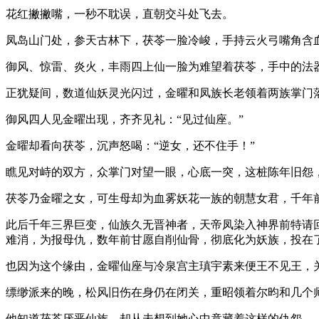
花红撇撇嘴，一秒不耽误，直朝交斗处飞去。
凤岛山门处，参天古林下，茯苓一脸冷峻，手持云火弓嘴角含
御风、惊雷、炎火，丰雨四上仙一脸为难望着茯苓，手中的法
正犹疑间，数道仙妖灵光闪过，金曜和凤族长老领着两族掌门
御风四人见金曜出现，齐齐见礼：“见过仙座。”
金曜却看向茯苓，沉声怒喝：“逆女，还不住手！”
瞧见对峙的双方，众掌门对望一眼，心底一突，这桩陈年旧怨
茯苓乃金曜之女，可生母却为血雾妖花一族的朝慧女君，千年
此后千年三界巨变，仙族久无晋神者，天帝凤染入神界前特请
难消，为报母仇，数年前甘愿自削仙骨，彻底化为妖族，投在
也因为这个缘由，金曜仙座与冷泉宫主瑱宇素来便王不见王，
缥缈派来的晚，松风旧伤在身仍在闭关，重昭领着尔昀和几个
他知道茯苓厌恶仙族，却从未想到她心中竟藏着这样的仇怨。