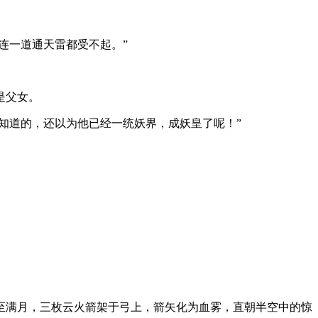
连一道通天雷都受不起。”
是父女。
知道的，还以为他已经一统妖界，成妖皇了呢！”
至满月，三枚云火箭架于弓上，箭矢化为血雾，直朝半空中的惊