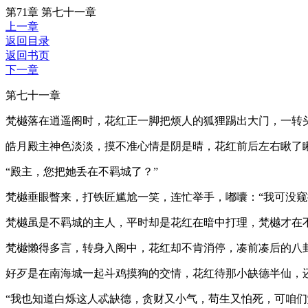
第71章 第七十一章
上一章
返回目录
返回书页
下一章
第七十一章
梵樾落在逍遥阁时，花红正一脚把烦人的狐狸踢出大门，一转
皓月殿主神色淡淡，摸不准心情是阴是晴，花红前后左右瞅了
“殿主，您把她丢在不羁城了？”
梵樾垂眼瞥来，打铁匠尴尬一笑，连忙举手，嘟囔：“我可没窥
梵樾虽是不羁城的主人，平时却是花红在暗中打理，梵樾才在
梵樾懒得多言，转身入阁中，花红却不肯消停，凑前凑后的八
好歹是在南海城一起斗鸡摸狗的交情，花红待那小缺德半仙，
“我也知道白烁这人忒缺德，贪财又小气，苟生又怕死，可咱