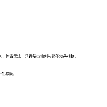
来，惊雷无法，只得祭出仙剑与茯苓短兵相接。
不住感慨。