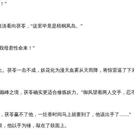
！”
淡淡看向茯苓，“这里毕竟是梧桐凤岛。”
我母君性命来！”
上。茯苓一击不成，妖花化为漫天血雾从天而降，将惊雷逼了下
巅峰之境，茯苓确实更适合修炼妖力。”御风望着两人交手，忍
，茯苓赢不了他，一炷香时间马上就要到了，他该出手了……”
鼓，他以手为锤，敲在了鼓面上。