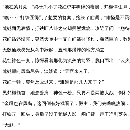
“她在紫月湖。”终于忍不了花红鸡零狗碎的嚷嚷，梵樾停住脚
“噢～～”打铁匠得到了想要的答案，拖长了腔调，“难怪是不
梵樾面无表情，打铁匠八卦之火却熊熊燃烧，凑近了问：“您待
花红话还没完，突然天际中一支血红箭羽飞过，轰然巨响，数
无数仙妖灵光从岛中跃起，直朝那爆炸的地方涌去。
花红神色一变，惊愕看着那化为流矢的箭羽，脱口而出：“云火
梵樾望向凤岛尽头，淡淡道：“天宫来人了。”
花红一顿，突然反应过来，“难道是那几人来了？”
见梵樾颔首，她耸耸肩，神色一松。只要不是两族大战，倒和
“金曜也在凤岛，这回倒有好戏看了，殿主，我们去瞧瞧热闹…
打铁匠一回头，身后早没了梵樾人影，阁门砰一声干净利落关
“无趣。”