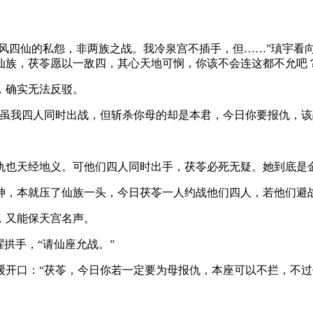
御风四仙的私怨，非两族之战。我冷泉宫不插手，但……”瑱宇看
仙族，茯苓愿以一敌四，其心天地可悯，你该不会连这都不允吧？
，确实无法反驳。
，虽我四人同时出战，但斩杀你母的却是本君，今日你要报仇，该
仇也天经地义。可他们四人同时出手，茯苓必死无疑。她到底是
神，本就压了仙族一头，今日茯苓一人约战他们四人，若他们避
，又能保天宫名声。
拱手，“请仙座允战。”
缓开口：“茯苓，今日你若一定要为母报仇，本座可以不拦，不过