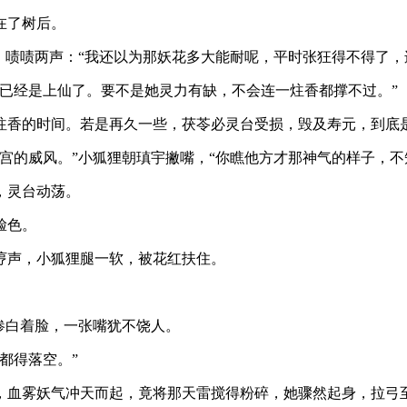
在了树后。
，啧啧两声：“我还以为那妖花多大能耐呢，平时张狂得不得了，
已经是上仙了。要不是她灵力有缺，不会连一炷香都撑不过。”
炷香的时间。若是再久一些，茯苓必灵台受损，毁及寿元，到底
宫的威风。”小狐狸朝瑱宇撇嘴，“你瞧他方才那神气的样子，不
，灵台动荡。
脸色。
哼声，小狐狸腿一软，被花红扶住。
惨白着脸，一张嘴犹不饶人。
都得落空。”
，血雾妖气冲天而起，竟将那天雷搅得粉碎，她骤然起身，拉弓