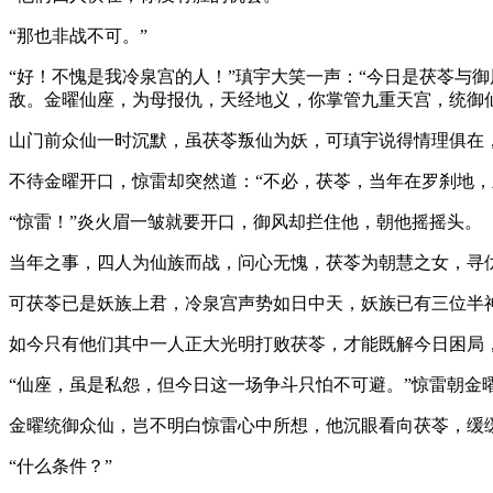
“那也非战不可。”
“好！不愧是我冷泉宫的人！”瑱宇大笑一声：“今日是茯苓与
敌。金曜仙座，为母报仇，天经地义，你掌管九重天宫，统御
山门前众仙一时沉默，虽茯苓叛仙为妖，可瑱宇说得情理俱在
不待金曜开口，惊雷却突然道：“不必，茯苓，当年在罗刹地
“惊雷！”炎火眉一皱就要开口，御风却拦住他，朝他摇摇头。
当年之事，四人为仙族而战，问心无愧，茯苓为朝慧之女，寻
可茯苓已是妖族上君，冷泉宫声势如日中天，妖族已有三位半
如今只有他们其中一人正大光明打败茯苓，才能既解今日困局
“仙座，虽是私怨，但今日这一场争斗只怕不可避。”惊雷朝金曜
金曜统御众仙，岂不明白惊雷心中所想，他沉眼看向茯苓，缓
“什么条件？”