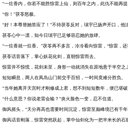
“一炷香内，你若不能胜惊雷上仙，则百年之内，此仇不能再提
“你！”茯苓怒极。
“好！本尊替她答应了！”不待茯苓反对，瑱宇已扬声开口，他
茯苓心中一凛，知今日瑱宇已足够容忍她的放肆。
“一炷香就一炷香。”茯苓再不多言，冷冷看向惊雷，“惊雷，还
茯苓话音落下，掌心妖花化剑，直朝惊雷而去。
惊雷并不惊慌，花剑未至，身形一动就消失在原地悬于半空之
短短瞬息，两人在凤岛山门前交手百招，一时间竟难分胜负。
“当年她离开天宫时才刚修成上君，想不到短短数年，便已堪破
“什么意思？你说老雷会输？”炎火脸色一变，忍不住道。
御风摇头，“天分再高也需要时间沉淀，惊雷至巅峰境已有千年
御风话音刚落，惊雷突然跃起，掌中仙剑化为一把半米长的石