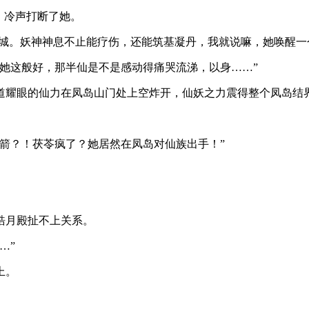
，冷声打断了她。
羁城。妖神神息不止能疗伤，还能筑基凝丹，我就说嘛，她唤醒一
她这般好，那半仙是不是感动得痛哭流涕，以身……”
道耀眼的仙力在凤岛山门处上空炸开，仙妖之力震得整个凤岛结
箭？！茯苓疯了？她居然在凤岛对仙族出手！”
皓月殿扯不上关系。
…”
上。