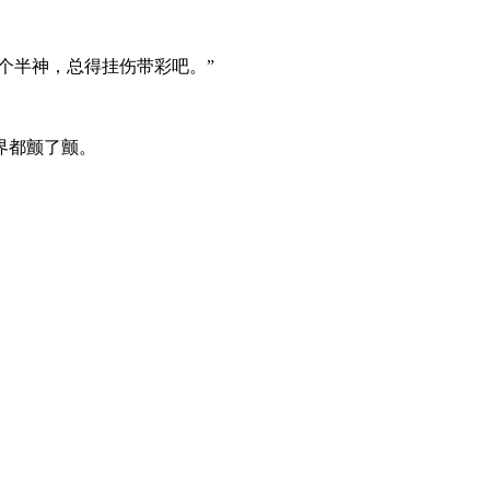
个半神，总得挂伤带彩吧。”
界都颤了颤。