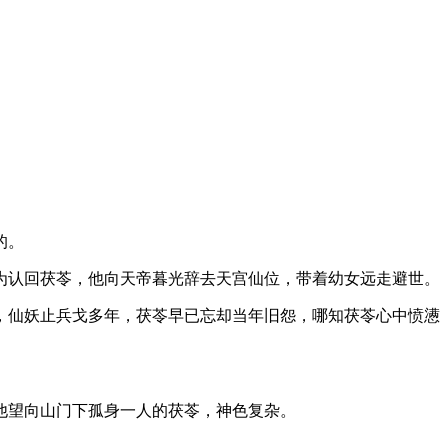
的。
为认回茯苓，他向天帝暮光辞去天宫仙位，带着幼女远走避世。
，仙妖止兵戈多年，茯苓早已忘却当年旧怨，哪知茯苓心中愤懑
他望向山门下孤身一人的茯苓，神色复杂。