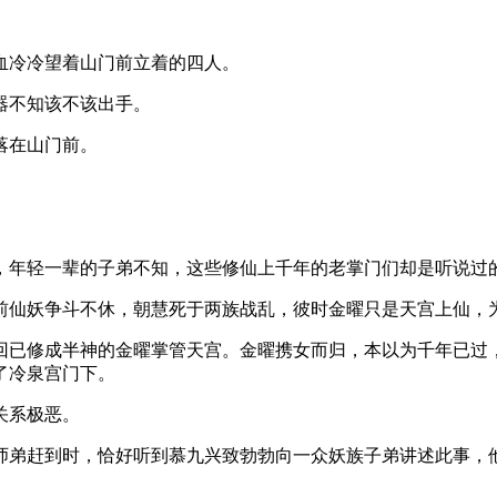
血冷冷望着山门前立着的四人。
器不知该不该出手。
落在山门前。
，年轻一辈的子弟不知，这些修仙上千年的老掌门们却是听说过
前仙妖争斗不休，朝慧死于两族战乱，彼时金曜只是天宫上仙，
回已修成半神的金曜掌管天宫。金曜携女而归，本以为千年已过
了冷泉宫门下。
关系极恶。
师弟赶到时，恰好听到慕九兴致勃勃向一众妖族子弟讲述此事，