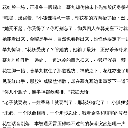
花红脸一垮，正准备一脚踢出，慕九却仿佛未卜先知般闪身躲
“嘿嘿，没踢着。”小狐狸得意一笑，朝茯苓的方向抬了抬下巴
“她受不起，你受得了？你可别忘了，御风四人在暮光座下时就
她能看出来，金曜是半神，自然也看得出来，难怪他要定下一
慕九惊讶，“花妖受伤了？管她的，她输了最好，正好杀杀冷泉
慕九咋咋呼呼，远处，一道冰冷的目光扫来，小狐狸浑身一颤
花红脚一抬，替慕九抗住了那道视线，神威之下，花红亦变了
见花红出手，那股神威骤然消散，却在慕九耳边重重落下一道
“你几个胆子，连半神都敢编排。”花红无语。
“老子就要说，一炷香马上就要到了，那花妖输定了！”小狐狸
“未必。一个以命相搏，一个步步忍让，我看金曜和瑱宇的算盘
花红话音刚落，本被通天雷压得喘不过气的茯苓突然怒吼一声