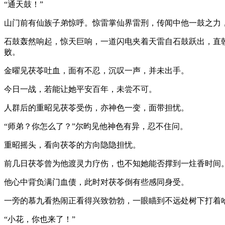
“通天鼓！”
山门前有仙族子弟惊呼。惊雷掌仙界雷刑，传闻中他一鼓之力
石鼓轰然响起，惊天巨响，一道闪电夹着天雷自石鼓跃出，直
败。
金曜见茯苓吐血，面有不忍，沉叹一声，并未出手。
今日一战，若能让她平安百年，未尝不可。
人群后的重昭见茯苓受伤，亦神色一变，面带担忧。
“师弟？你怎么了？”尔昀见他神色有异，忍不住问。
重昭摇头，看向茯苓的方向隐隐担忧。
前几日茯苓曾为他渡灵力疗伤，也不知她能否撑到一炷香时间
他心中背负满门血债，此时对茯苓倒有些感同身受。
一旁的慕九看热闹正看得兴致勃勃，一眼瞄到不远处树下打着
“小花，你也来了！”