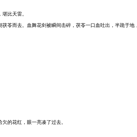
，堪比天雷。
朝茯苓而去。血舞花剑被瞬间击碎，茯苓一口血吐出，半跪于地
。
哈欠的花红，眼一亮凑了过去。