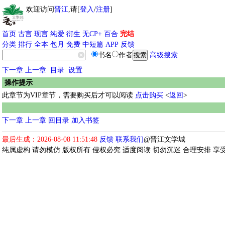
欢迎访问
晋江
,请[
登入
/
注册
]
首页
古言
现言
纯爱
衍生
无CP+
百合
完结
分类
排行
全本
包月
免费
中短篇
APP
反馈
书名
作者
高级搜索
下一章
上一章
目录
设置
操作提示
此章节为VIP章节，需要购买后才可以阅读
点击购买
<
返回
>
下一章
上一章
回目录
加入书签
最后生成：2026-08-08 11:51:48
反馈
联系我们
@晋江文学城
纯属虚构 请勿模仿 版权所有 侵权必究 适度阅读 切勿沉迷 合理安排 享