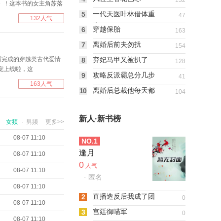
132
》！这本书的女主角苏落
一代天医叶林借体重
5
47
132人气
生
穿越保胎
6
163
离婚后前夫勿扰
7
154
写完成的穿越类古代爱情
弃妃马甲又被扒了
8
128
宠上线啦，这
攻略反派霸总分几步
9
41
163人气
离婚后总裁他每天都
10
104
在追妻
了
新人·新书榜
女频
·
男频
更多>>
煦，两人的搞笑爱情故
，这本穿越小说《弃妃马
08-07 11:10
NO.
1
128人气
逢月
08-07 11:10
0
人气
08-07 11:10
天都在追妻
· 匿名
08-07 11:10
墨寒的古言穿越小说《摄
直播造反后我成了团
2
0
名叫做《神算医妃：摄政
08-07 11:10
宠
宫廷御喵军
3
0
104人气
08-07 11:10