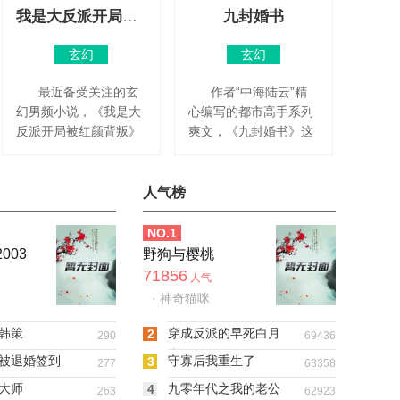
我是大反派开局被红颜背叛
九封婚书
玄幻
玄幻
最近备受关注的玄
作者“中海陆云”精
幻男频小说，《我是大
心编写的都市高手系列
反派开局被红颜背叛》
爽文，《九封婚书》这
火爆上线啦！这本书的
本男频佳作，上线之
作者“一帅无
人气榜
NO.
1
003
野狗与樱桃
71856
人气
· 神奇猫咪
韩策
穿成反派的早死白月
2
290
69436
光
被退婚签到
守寡后我重生了
3
277
63358
大师
九零年代之我的老公
4
263
62923