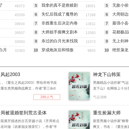
了
我拿的真不是救赎剧
无敌小侯
5
5
48372
18051
本
失忆后我成了魔尊的
大周朝边
6
6
45209
17188
白月光
非酋重生后决定内卷
最强小县
7
7
39934
13611
大师姐手握爽文剧本
花都极品
8
8
39507
12083
杀过的白月光来找我
无上剑神
9
9
33593
11573
了
白月
穿成炮灰后和情敌
绝世枭龙
10
10
32363
9855
HE了
风起2003
神龙下山韩策
，《重生之风起2003》带给所有书友
男频精品小说作家“气运
重生类男频商战爽文，作者“零三&rd
龙下山》在网络上十分
288人气
气运浇林
开局被退婚签到荒古圣体
重生捡漏大师
筱筱展开描述的古言穿越小说《开局有点
新晋男频小说作家“柳青
原名叫做《农家福女致富忙》，作者“半
爽文，书名：《重生捡