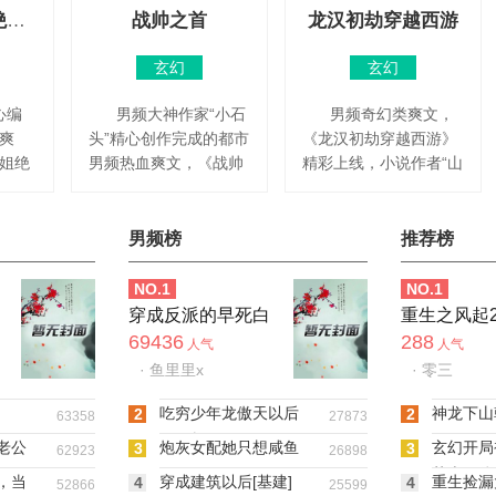
我的七个师姐绝色倾城
战帅之首
龙汉初劫穿越西游
玄幻
玄幻
心编
男频大神作家“小石
男频奇幻类爽文，
爽
头”精心创作完成的都市
《龙汉初劫穿越西游》
姐绝
男频热血爽文，《战帅
精彩上线，小说作者“山
深受
之首》正在网络上
神庙”创建的背景壮
男频榜
推荐榜
NO.
1
NO.
1
穿成反派的早死白
重生之风起2
69436
288
月光
人气
人气
· 鱼里里x
· 零三
吃穷少年龙傲天以后
神龙下山
2
2
63358
27873
［西幻］
老公
炮灰女配她只想咸鱼
玄幻开局
3
3
62923
26898
吸猫
荒古圣体
，当
穿成建筑以后[基建]
重生捡漏
4
4
52866
25599