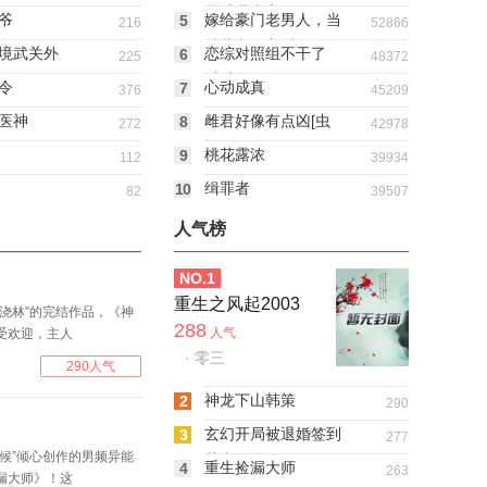
是矿业大亨
爷
嫁给豪门老男人，当
5
216
52866
总裁文男主后妈
境武关外
恋综对照组不干了
6
225
48372
[穿书]
令
心动成真
7
376
45209
医神
雌君好像有点凶[虫
8
272
42978
族]
桃花露浓
9
112
39934
缉罪者
10
82
39507
人气榜
NO.
1
重生之风起2003
浇林”的完结作品，《神
288
人气
受欢迎，主人
· 零三
290人气
神龙下山韩策
2
290
玄幻开局被退婚签到
3
277
候”倾心创作的男频异能
荒古圣体
重生捡漏大师
4
263
漏大师》！这