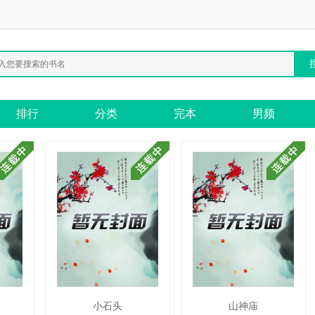
排行
分类
完本
男频
小石头
山神庙