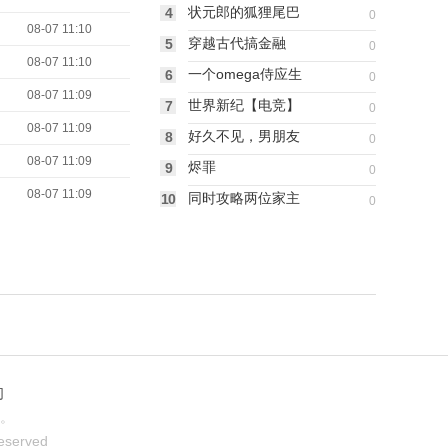
状元郎的狐狸尾巴
4
0
08-07 11:10
穿越古代搞金融
5
0
08-07 11:10
一个omega侍应生
6
0
08-07 11:09
世界新纪【电竞】
7
0
08-07 11:09
好久不见，男朋友
8
0
08-07 11:09
烬罪
9
0
08-07 11:09
同时攻略两位家主
10
0
们
。
eserved