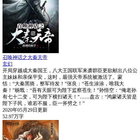
召唤神话之大秦天帝
玄幻
开局穿越成大秦国王，八大王国联军来袭群臣更欲献出八位公
主妹妹和亲保平安，这时，最强天帝系统被激活了。蒙
恬：“大秦黑骑，整军待发！”张良：“苍生涂涂，唯我大
秦！”杨戬：“吾有天眼可为陛下监察苍生！”孙悟空：“俺老孙
有七十二变，可为陛下横扫诸天！”……盘古：“鸿蒙诸天皆是
陛下子民，谁若不服，臣一斧劈之！”
2020年05月29日更新
52.97万字