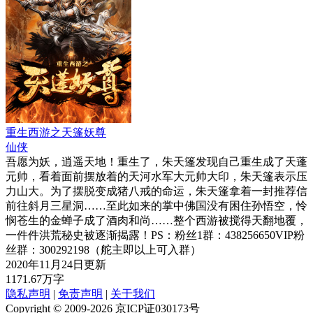
重生西游之天篷妖尊
仙侠
吾愿为妖，逍遥天地！重生了，朱天篷发现自己重生成了天蓬
元帅，看着面前摆放着的天河水军大元帅大印，朱天篷表示压
力山大。为了摆脱变成猪八戒的命运，朱天篷拿着一封推荐信
前往斜月三星洞……至此如来的掌中佛国没有困住孙悟空，怜
悯苍生的金蝉子成了酒肉和尚……整个西游被搅得天翻地覆，
一件件洪荒秘史被逐渐揭露！PS：粉丝1群：438256650VIP粉
丝群：300292198（舵主即以上可入群）
2020年11月24日更新
1171.67万字
隐私声明
|
免责声明
|
关于我们
Copyright © 2009-2026 京ICP证030173号