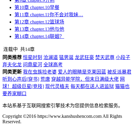
第9章 chapter.9分别
第10章 chapter.10早餐
第11章 chapter.11你不会对我妹…
第12章 chapter.12篮球场
第13章 chapter.13他与他
第14章 chapter.14联姻？
连载中
共14章
同类推荐
恒星时刻
沧澜道
猛男诞
龙武狂豪
焚天武尊
小段子
弃夫化龙
问鼎星河
全球高考
同类更新
我在虫族捡老婆
爱人的眼睛是克莱因蓝
被反派暴君
听到心声后[穿书]
荒唐
穿越异能学院，但末日满级大佬
网
球！超级巨星[竞技]
现代灵植夫
每天都在送人进监狱
猫猫也
要养家糊口
本站系基于互联网搜索引擎技术为您提供信息检索服务。
Copyright ©2016 https://www.kanshushencom.com All Rights
Reserved.