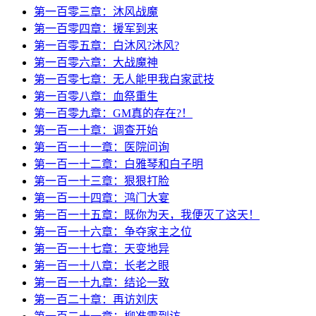
第一百零三章：沐风战魔
第一百零四章：援军到来
第一百零五章：白沐风?沐风?
第一百零六章：大战魔神
第一百零七章：无人能甲我白家武技
第一百零八章：血祭重生
第一百零九章：GM真的存在?！
第一百一十章：调查开始
第一百一十一章：医院问询
第一百一十二章：白雅琴和白子明
第一百一十三章：狠狠打脸
第一百一十四章：鸿门大宴
第一百一十五章：既你为天，我便灭了这天！
第一百一十六章：争夺家主之位
第一百一十七章：天变地异
第一百一十八章：长老之眼
第一百一十九章：结论一致
第一百二十章：再访刘庆