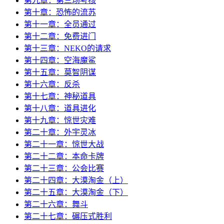
第九章：第三场考核
第十章：恐怖的流苏
第十一章：全员通过
第十二章：免费进门
第十三章：NEKO的请求
第十四章：空海魔鲨
第十五章：莫智阴谋
第十六章：反杀
第十七章：神秘道具
第十八章：道具进化
第十九章：惊世灾难
第二十章：外宇灵冰
第二十一章：惊世大战
第二十二章：本命卡牌
第二十三章：公会比赛
第二十四章：大漠淘金（上）
第二十五章：大漠淘金（下）
第二十六章：舞斗
第二十七章：碾压式胜利