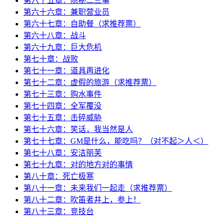
第六十五章：隐秘二三事
第六十六章：兼职营业员
第六十七章：自助餐（求推荐票）
第六十八章：战斗
第六十九章：巨大危机
第七十章：战败
第七十一章：道具再进化
第七十二章：虚假的旅游（求推荐票）
第七十三章：购水事件
第七十四章：全军覆没
第七十五章：击碎威胁
第七十六章：笑话，我当然是人
第七十七章：GM是什么，能吃吗？（对不起＞人＜）
第七十八章：安洁丽芙
第七十九章：对的地方对的事情
第八十章：死亡极寒
第八十一章：未来我们一起走（求推荐票）
第八十二章：吹笛者井上，参上！
第八十三章：竞技台