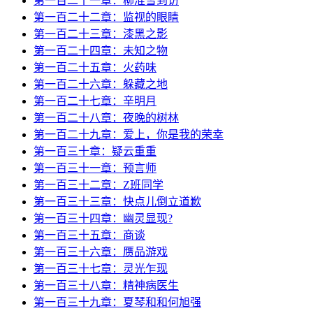
第一百二十一章：柳准雪到访
第一百二十二章：监视的眼睛
第一百二十三章：漆黑之影
第一百二十四章：未知之物
第一百二十五章：火药味
第一百二十六章：躲藏之地
第一百二十七章：辛明月
第一百二十八章：夜晚的树林
第一百二十九章：爱上，你是我的荣幸
第一百三十章：疑云重重
第一百三十一章：预言师
第一百三十二章：Z班同学
第一百三十三章：快点儿倒立道歉
第一百三十四章：幽灵显现?
第一百三十五章：商谈
第一百三十六章：赝品游戏
第一百三十七章：灵光乍现
第一百三十八章：精神病医生
第一百三十九章：夏琴和和何旭强