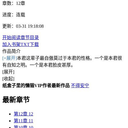
章数：
12章
进度：
连载
更新：03-31 19:18:08
开始阅读
章节目录
加入书架
TXT下载
作品简介
[+展开]
本君这辈子最自傲莫过于本君的性格。一个是本君很
有自知之明。一个是本君脸皮甚厚。
[展开]
[收起]
纸盒子里的懒猫VIP作者最新作品
不得安宁
最新章节
第12章 12
第11章 11
第10章 10