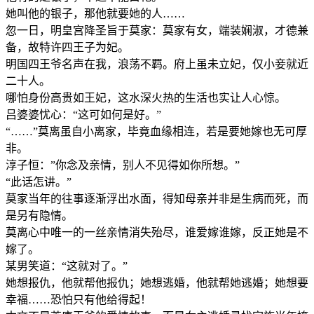
她叫他的银子，那他就要她的人……
忽一日，明皇宫降圣旨于莫家：莫家有女，端装娴淑，才德兼
备，故特许四王子为妃。
明国四王爷名声在我，浪荡不羁。府上虽未立妃，仅小妾就近
二十人。
哪怕身份高贵如王妃，这水深火热的生活也实让人心惊。
吕婆婆忧心：“这可如何是好。”
“……”莫离虽自小离家，毕竟血缘相连，若是要她嫁也无可厚
非。
淳子恒：”你念及亲情，别人不见得如你所想。”
“此话怎讲。”
莫家当年的往事逐渐浮出水面，得知母亲并非是生病而死，而
是另有隐情。
莫离心中唯一的一丝亲情消失殆尽，谁爱嫁谁嫁，反正她是不
嫁了。
某男笑道：“这就对了。”
她想报仇，他就帮他报仇；她想逃婚，他就帮她逃婚；她想要
幸福……恐怕只有他给得起！