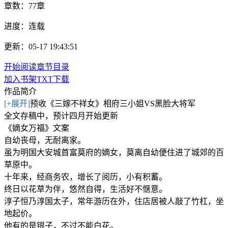
章数：
77章
进度：
连载
更新：05-17 19:43:51
开始阅读
章节目录
加入书架
TXT下载
作品简介
[+展开]
预收《三嫁不祥女》相府三小姐VS黑脸大将军
全文存稿中，预计四月开始更新
《嫡女万福》文案
自幼丧母，无耐离家。
虽为明国大安城首富莫府的嫡女，莫离自幼便住进了城郊的百
草原中。
十年来，经商务农，增长了阅历，小有积蓄。
终日以花草为伴，悠然自得，生活好不惬意。
淳子恒乃淳国太子，常年游历在外，住店居被人敲了竹杠，坐
地起价。
他有的是银子，不过不能白花。