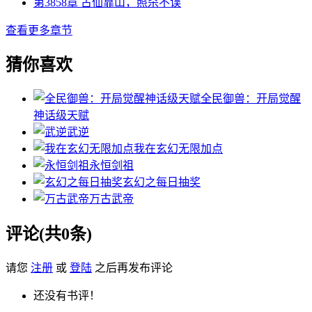
第3862章 时空桥梁，登临圣贤
第3861章 名动仙古城
第3860章 半仙器的威胁
第3859章 镇杀萧奈何？
第3858章 古仙靠山，照杀不误
查看更多章节
猜你喜欢
全民御兽：开局觉醒
神话级天赋
武逆
我在玄幻无限加点
永恒剑祖
玄幻之每日抽奖
万古武帝