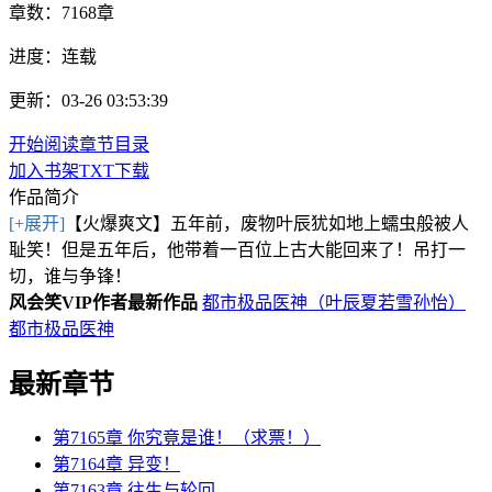
章数：
7168章
进度：
连载
更新：03-26 03:53:39
开始阅读
章节目录
加入书架
TXT下载
作品简介
[+展开]
【火爆爽文】五年前，废物叶辰犹如地上蠕虫般被人
耻笑！但是五年后，他带着一百位上古大能回来了！吊打一
切，谁与争锋！
风会笑VIP作者最新作品
都市极品医神（叶辰夏若雪孙怡）
都市极品医神
最新章节
第7165章 你究竟是谁！（求票！）
第7164章 异变！
第7163章 往生与轮回