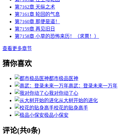
第7162章 天纵之术
第7161章 轮回的气息
第7160章 那便是道！
第7159章 再见旧日
第7158章 小草的恐怖来历！（求票！）
查看更多章节
猜你喜欢
都市极品医神
高武：登录未来一万年
我对你动了心
从大树开始的进化
校花的贴身高手
极品小保安
评论(共0条)