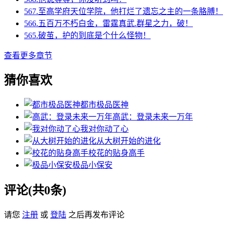
567.至高学府天位学院，他打烂了遗忘之主的一条胳膊！
566.五百万不朽白金，雷霆真武.群星之力，破！
565.破茧，护的到底是个什么怪物！
查看更多章节
猜你喜欢
都市极品医神
高武：登录未来一万年
我对你动了心
从大树开始的进化
校花的贴身高手
极品小保安
评论(共0条)
请您
注册
或
登陆
之后再发布评论