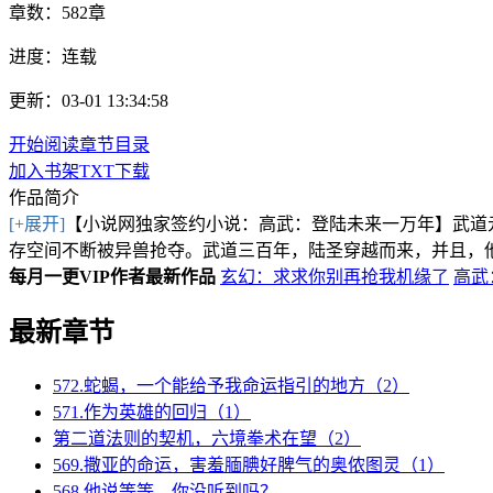
章数：
582章
进度：
连载
更新：03-01 13:34:58
开始阅读
章节目录
加入书架
TXT下载
作品简介
[+展开]
【小说网独家签约小说：高武：登陆未来一万年】武道
存空间不断被异兽抢夺。武道三百年，陆圣穿越而来，并且，他
每月一更VIP作者最新作品
玄幻：求求你别再抢我机缘了
高武
最新章节
572.蛇蝎，一个能给予我命运指引的地方（2）
571.作为英雄的回归（1）
第二道法则的契机，六境拳术在望（2）
569.撒亚的命运，害羞腼腆好脾气的奥侬图灵（1）
568.他说等等，你没听到吗？