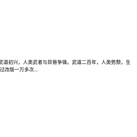
武道初兴，人类武者与异兽争锋。武道二百年，人类势颓，生
改版一万多次...