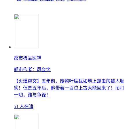
都市极品医神
都市
作者：风会笑
【火爆爽文】五年前，废物叶辰犹如地上蠕虫般被人耻
笑！但是五年后，他带着一百位上古大能回来了！吊打
一切，谁与争锋！
51 人在追