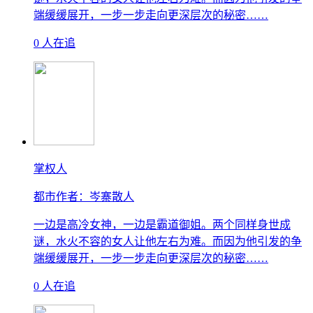
端缓缓展开，一步一步走向更深层次的秘密……
0 人在追
掌权人
都市
作者：岑寨散人
一边是高冷女神，一边是霸道御姐。两个同样身世成
谜，水火不容的女人让他左右为难。而因为他引发的争
端缓缓展开，一步一步走向更深层次的秘密……
0 人在追