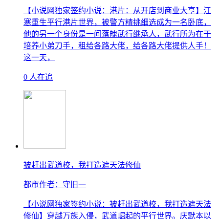
【小说网独家签约小说：港片：从开店到商业大亨】江
寒重生平行港片世界，被警方精挑细选成为一名卧底，
他的另一个身份是一间落魄武行继承人，武行所为在于
培养小弟刀手，租给各路大佬，给各路大佬提供人手！
这一天，
0 人在追
被赶出武道校，我打造遮天法修仙
都市
作者：守旧一
【小说网独家签约小说：被赶出武道校，我打造遮天法
修仙】穿越万族入侵，武道崛起的平行世界。庆默本以