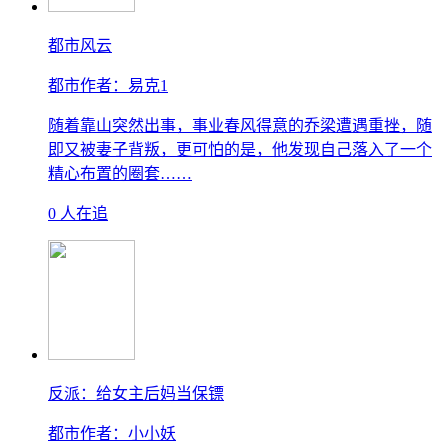
都市风云
都市
作者：易克1
随着靠山突然出事，事业春风得意的乔梁遭遇重挫，随
即又被妻子背叛，更可怕的是，他发现自己落入了一个
精心布置的圈套……
0 人在追
反派：给女主后妈当保镖
都市
作者：小小妖