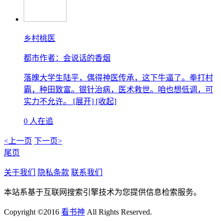
乡村桃医
都市
作者：会说话的香烟
落魄大学生陆平，偶得神医传承，这下牛逼了。拳打村
霸，种田致富。银针治病，医术救世。咱也想低调，可
实力不允许。 [展开] [收起]
0 人在追
<上一页
下一页>
尾页
关于我们
隐私条款
联系我们
本站系基于互联网搜索引擎技术为您提供信息检索服务。
Copyright ©2016
看书神
All Rights Reserved.