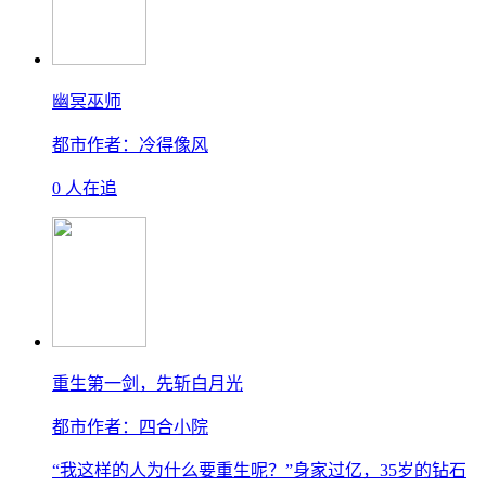
幽冥巫师
都市
作者：冷得像风
0 人在追
重生第一剑，先斩白月光
都市
作者：四合小院
“我这样的人为什么要重生呢？”身家过亿，35岁的钻石