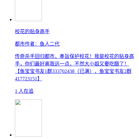
校花的贴身高手
都市
作者：鱼人二代
传奇杀手回归都市，奉旨保护校花！我是校花的贴身高
手，你们最好离我远一点，不然大小姐又要吃醋了！
【鱼宝宝书友1群333702438（已满），鱼宝宝书友2群
417723151】
1 人在追