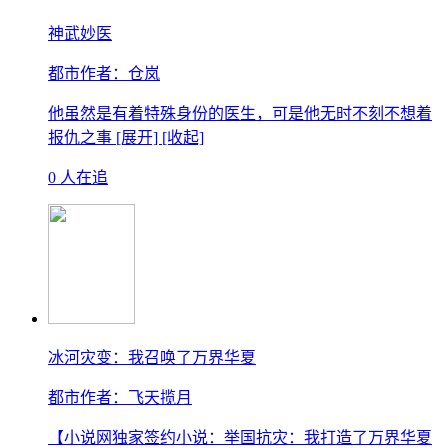
神武妙医
都市
作者：仓岚
他虽然是有着特殊身份的医生，可是他无时不刻不想着
报仇之事 [展开] [收起]
0 人在追
冰河灾变：我召唤了万界华夏
都市
作者：飞天揽月
【小说网独家签约小说：举国抗灾：我打造了万界华夏