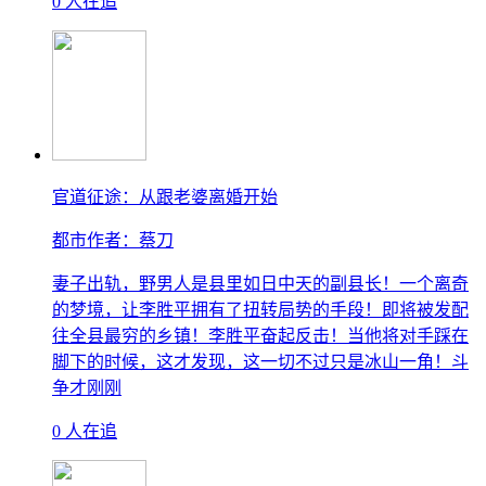
0 人在追
官道征途：从跟老婆离婚开始
都市
作者：蔡刀
妻子出轨，野男人是县里如日中天的副县长！一个离奇
的梦境，让李胜平拥有了扭转局势的手段！即将被发配
往全县最穷的乡镇！李胜平奋起反击！当他将对手踩在
脚下的时候，这才发现，这一切不过只是冰山一角！斗
争才刚刚
0 人在追