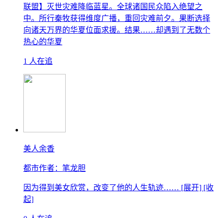
联盟】灭世灾难降临蓝星。全球诸国民众陷入绝望之
中。所行秦牧获得维度广播，重回灾难前夕。果断选择
向诸天万界的华夏位面求援。结果……却遇到了无数个
热心的华夏
1 人在追
美人余香
都市
作者：笔龙胆
因为得到美女欣赏，改变了他的人生轨迹…… [展开] [收
起]