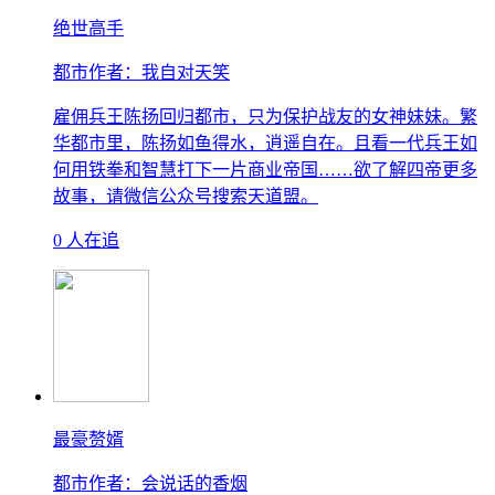
绝世高手
都市
作者：我自对天笑
雇佣兵王陈扬回归都市，只为保护战友的女神妹妹。繁
华都市里，陈扬如鱼得水，逍遥自在。且看一代兵王如
何用铁拳和智慧打下一片商业帝国……欲了解四帝更多
故事，请微信公众号搜索天道盟。
0 人在追
最豪赘婿
都市
作者：会说话的香烟