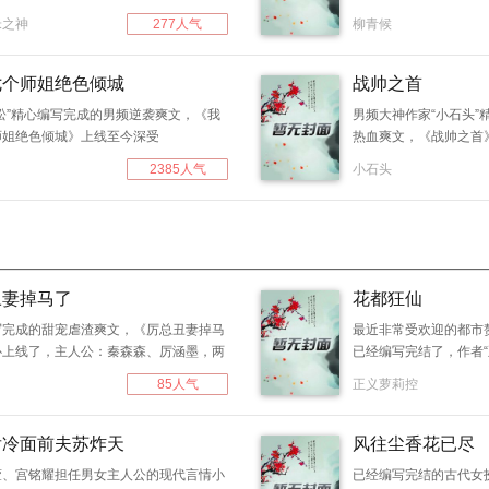
米之神
277人气
柳青候
七个师姐绝色倾城
战帅之首
松”精心编写完成的男频逆袭爽文，《我
男频大神作家“小石头”
师姐绝色倾城》上线至今深受
热血爽文，《战帅之首
2385人气
小石头
初劫穿越西游
我是大反派开局
幻类爽文，《龙汉初劫穿越西游》精彩上
最近备受关注的玄幻男
作者“山神庙”创建的背景壮
局被红颜背叛》火爆上
丑妻掉马了
花都狂仙
帅无
49人气
一帅无敌
写完成的甜宠虐渣爽文，《厉总丑妻掉马
最近非常受欢迎的都市
心上线了，主人公：秦森森、厉涵墨，两
已经编写完结了，作者“
婚书
闪婚大佬太腹黑
的爱情故事
85人气
正义萝莉控
海陆云”精心编写的都市高手系列爽文，
现代豪门总裁文，《闪
婚书》这本男频佳作，上线之
很受关注，作者“八方进
后冷面前夫苏炸天
风往尘香花已尽
云
188人气
八方进财
萱、宫铭耀担任男女主人公的现代言情小
已经编写完结的古代女