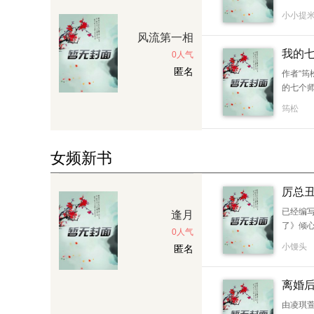
盏清
小小提
风流第一相
我的
0人气
匿名
作者“筠
的七个
筠松
龙汉
女频新书
男频奇
线，小说
厉总
山神庙
已经编
逢月
了》倾
0人气
九封
人之间
小馒头
匿名
作者“中
《九封
离婚
中海陆
由凌琪