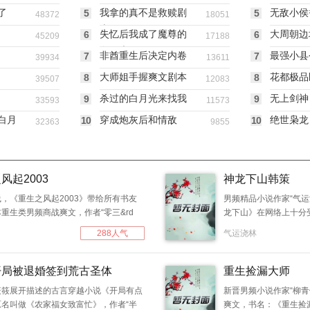
了
我拿的真不是救赎剧
无敌小侯
5
5
48372
18051
本
失忆后我成了魔尊的
大周朝边
6
6
45209
17188
白月光
非酋重生后决定内卷
最强小县
7
7
39934
13611
大师姐手握爽文剧本
花都极品
8
8
39507
12083
杀过的白月光来找我
无上剑神
9
9
33593
11573
了
白月
穿成炮灰后和情敌
绝世枭龙
10
10
32363
9855
HE了
风起2003
神龙下山韩策
，《重生之风起2003》带给所有书友
男频精品小说作家“气运
重生类男频商战爽文，作者“零三&rd
龙下山》在网络上十分
288人气
气运浇林
开局被退婚签到荒古圣体
重生捡漏大师
筱筱展开描述的古言穿越小说《开局有点
新晋男频小说作家“柳青
原名叫做《农家福女致富忙》，作者“半
爽文，书名：《重生捡