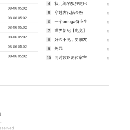
状元郎的狐狸尾巴
4
0
08-06 05:02
穿越古代搞金融
5
0
08-06 05:02
一个omega侍应生
6
0
08-06 05:02
世界新纪【电竞】
7
0
08-06 05:02
好久不见，男朋友
8
0
08-06 05:02
烬罪
9
0
08-06 05:02
同时攻略两位家主
10
0
们
。
eserved