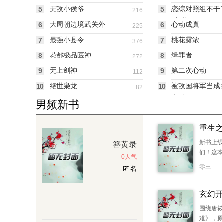
总裁文男主后妈
无敌小侯爷
恋综对照组不干
5
5
216
[穿书]
大周朝边境武关外
心动成真
6
6
225
最强小县令
桃花露浓
7
7
376
花都极品医神
缉罪者
8
8
272
无上剑神
第二次心动
9
9
112
绝世枭龙
被敌国将军当成
10
10
82
光后
男频新书
重生之
新书上线
簪黄录
们！这本
0人气
零三
匿名
玄幻
围绕唐
难》，