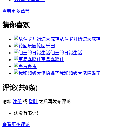
查看更多章节
猜你喜欢
从斗罗开始逆天成神
轮回乐园
仙王的日常生活
萧易李晓佳
蛊毒
我和超级大佬隐婚了
评论(共0条)
请您
注册
或
登陆
之后再发布评论
还没有书评！
查看更多评论