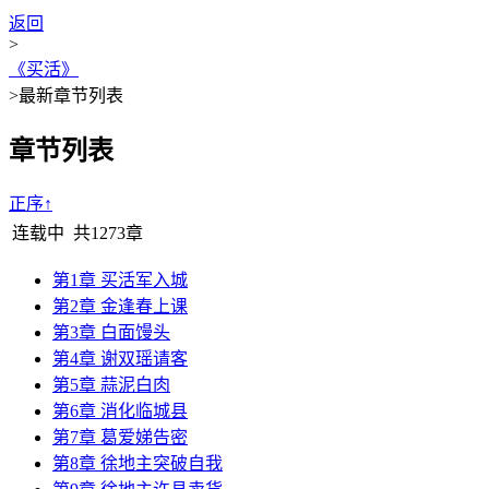
返回
>
《买活》
>
最新章节列表
章节列表
正序↑
连载中
共1273章
第1章 买活军入城
第2章 金逢春上课
第3章 白面馒头
第4章 谢双瑶请客
第5章 蒜泥白肉
第6章 消化临城县
第7章 葛爱娣告密
第8章 徐地主突破自我