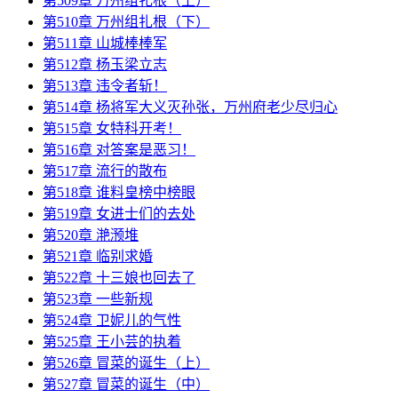
第509章 万州组扎根（上）
第510章 万州组扎根（下）
第511章 山城棒棒军
第512章 杨玉梁立志
第513章 违令者斩！
第514章 杨将军大义灭孙张，万州府老少尽归心
第515章 女特科开考！
第516章 对答案是恶习！
第517章 流行的散布
第518章 谁料皇榜中榜眼
第519章 女进士们的去处
第520章 滟滪堆
第521章 临别求婚
第522章 十三娘也回去了
第523章 一些新规
第524章 卫妮儿的气性
第525章 王小芸的执着
第526章 冒菜的诞生（上）
第527章 冒菜的诞生（中）