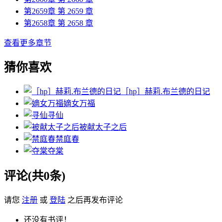
第2659章 第 2659 章
第2658章 第 2658 章
查看更多章节
猜你喜欢
［hp］赫莉.布兰德的日记
嫡女万福
寻仙
被献太子之后
禁庭春
夺棠
评论(共0条)
请您
注册
或
登陆
之后再发布评论
还没有书评！