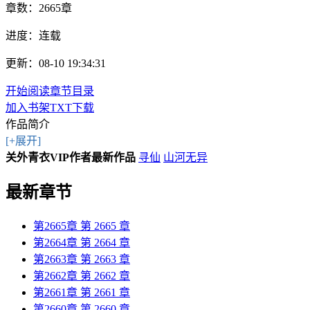
章数：
2665章
进度：
连载
更新：08-10 19:34:31
开始阅读
章节目录
加入书架
TXT下载
作品简介
[+展开]
关外青衣VIP作者最新作品
寻仙
山河无异
最新章节
第2665章 第 2665 章
第2664章 第 2664 章
第2663章 第 2663 章
第2662章 第 2662 章
第2661章 第 2661 章
第2660章 第 2660 章