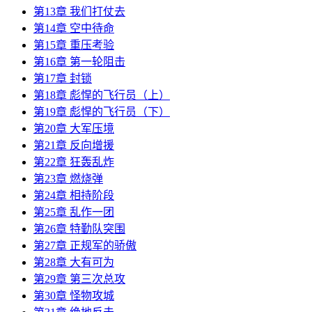
第13章 我们打仗去
第14章 空中待命
第15章 重压考验
第16章 第一轮阻击
第17章 封锁
第18章 彪悍的飞行员（上）
第19章 彪悍的飞行员（下）
第20章 大军压境
第21章 反向增援
第22章 狂轰乱炸
第23章 燃烧弹
第24章 相持阶段
第25章 乱作一团
第26章 特勤队突围
第27章 正规军的骄傲
第28章 大有可为
第29章 第三次总攻
第30章 怪物攻城