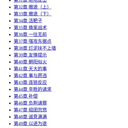
第31章 绝地反击
第32章 撤退（上）
第33章 撤退（下）
第34章 活靶子
第35章 换家战术
第36章 一往无前
第37章 强攻东据点
第38章 烂泥扶不上墙
第39章 友情提示
第40章 朝阳似火
第41章 天大的事
第42章 事与愿违
第43章 连锁反应
第44章 辛胜的请求
第45章 补偿
第46章 负荆请罪
第47章 组团忽悠
第48章 诚意满满
第49章 以进为退