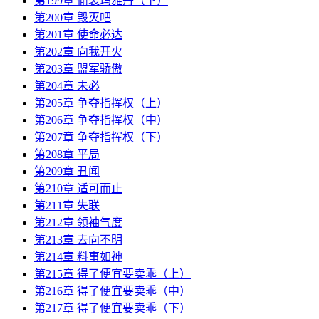
第199章 偷袭玛雅丹（下）
第200章 毁灭吧
第201章 使命必达
第202章 向我开火
第203章 盟军骄傲
第204章 未必
第205章 争夺指挥权（上）
第206章 争夺指挥权（中）
第207章 争夺指挥权（下）
第208章 平局
第209章 丑闻
第210章 适可而止
第211章 失联
第212章 领袖气度
第213章 去向不明
第214章 料事如神
第215章 得了便宜要卖乖（上）
第216章 得了便宜要卖乖（中）
第217章 得了便宜要卖乖（下）