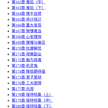
第162章 善后（中）
第163章 善后（下）
第164章 情不自禁
第165章 将计就计
第166章 重大发现
第167章 惭愧难当
第168章 心安理得
第169章 傲慢与偏见
第170章 杜康解忧
第171章 视察副业
第172章 勉为其难
第173章 机灵鬼
第174章 降低期待值
第175章 君子爱财
第176章 三大困境
第177章 乐观
第178章 接待哈桑（上）
第179章 接待哈桑（中）
第180章 接待哈桑（下）