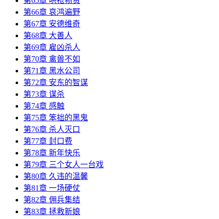
第65章 哄抢物资
第66章 哀鸿遍野
第67章 安德维奇
第68章 大善人
第69章 雇凶杀人
第70章 禽兽不如
第71章 黑水公司
第72章 安东的智谋
第73章 谋杀
第74章 感触
第75章 笨拙的黑鬼
第76章 杀人灭口
第77章 封口费
第78章 新年快乐
第79章 三个女人一台戏
第80章 久违的温馨
第81章 一场硬仗
第82章 佣兵集结
第83章 拯救新娘