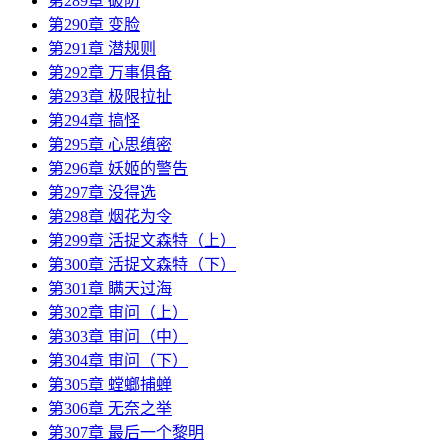
第289章 破防
第290章 变脸
第291章 潜规则
第292章 万事俱备
第293章 极限拉扯
第294章 搞怪
第295章 心思缜密
第296章 妖姬的警告
第297章 没得选
第298章 烟花为令
第299章 活捉文森特（上）
第300章 活捉文森特（下）
第301章 瞒天过海
第302章 审问（上）
第303章 审问（中）
第304章 审问（下）
第305章 螳螂捕蝉
第306章 无奈之举
第307章 最后一个黎明