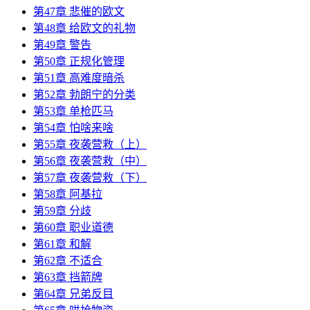
第47章 悲催的欧文
第48章 给欧文的礼物
第49章 警告
第50章 正规化管理
第51章 高难度暗杀
第52章 勃朗宁的分类
第53章 单枪匹马
第54章 怕啥来啥
第55章 夜袭营救（上）
第56章 夜袭营救（中）
第57章 夜袭营救（下）
第58章 阿基拉
第59章 分歧
第60章 职业道德
第61章 和解
第62章 不适合
第63章 挡箭牌
第64章 兄弟反目