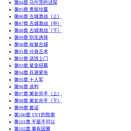
第84章 马尔茨的试探
第85章 贵族坟墓
第86章 古城激战（上）
第87章 古城激战（中）
第88章 古城激战（下）
第89章 别无选择
第90章 收复古城
第91章 分身乏术
第92章 送钱上门
第93章 紧急招募
第94章 兵源紧张
第95章 十人军
第96章 谈判
第97章 美女杀手（上）
第98章 美女杀手（下）
第99章 套话
第100章 TNT的败类
第101章 不是不可以
第102章 事有因果