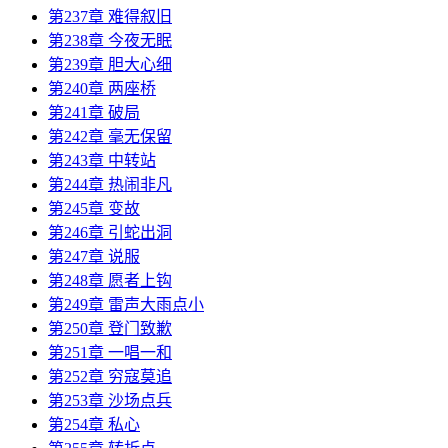
第237章 难得叙旧
第238章 今夜无眠
第239章 胆大心细
第240章 两座桥
第241章 破局
第242章 毫无保留
第243章 中转站
第244章 热闹非凡
第245章 变故
第246章 引蛇出洞
第247章 说服
第248章 愿者上钩
第249章 雷声大雨点小
第250章 登门致歉
第251章 一唱一和
第252章 穷寇莫追
第253章 沙场点兵
第254章 私心