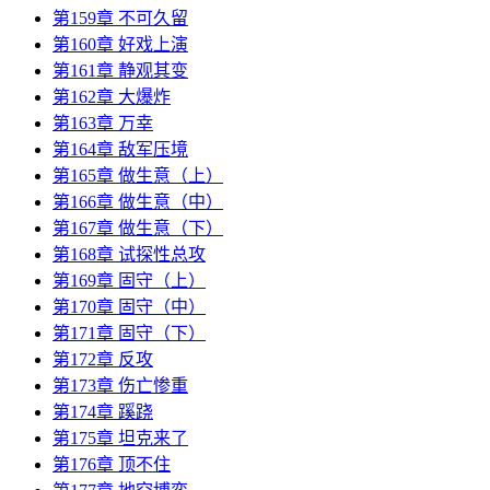
第159章 不可久留
第160章 好戏上演
第161章 静观其变
第162章 大爆炸
第163章 万幸
第164章 敌军压境
第165章 做生意（上）
第166章 做生意（中）
第167章 做生意（下）
第168章 试探性总攻
第169章 固守（上）
第170章 固守（中）
第171章 固守（下）
第172章 反攻
第173章 伤亡惨重
第174章 蹊跷
第175章 坦克来了
第176章 顶不住