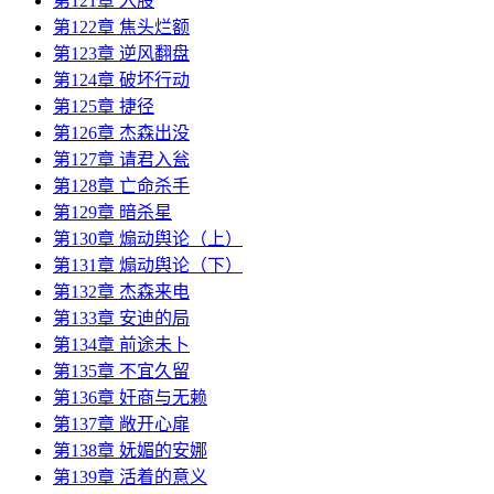
第121章 入股
第122章 焦头烂额
第123章 逆风翻盘
第124章 破坏行动
第125章 捷径
第126章 杰森出没
第127章 请君入瓮
第128章 亡命杀手
第129章 暗杀星
第130章 煽动舆论（上）
第131章 煽动舆论（下）
第132章 杰森来电
第133章 安迪的局
第134章 前途未卜
第135章 不宜久留
第136章 奸商与无赖
第137章 敞开心扉
第138章 妩媚的安娜
第139章 活着的意义