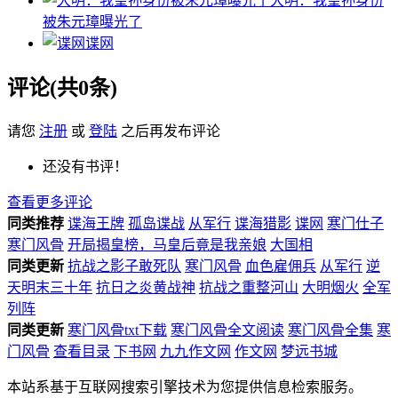
大明：我皇孙身份
被朱元璋曝光了
谍网
评论(共0条)
请您
注册
或
登陆
之后再发布评论
还没有书评！
查看更多评论
同类推荐
谍海王牌
孤岛谍战
从军行
谍海猎影
谍网
寒门仕子
寒门风骨
开局揭皇榜，马皇后竟是我亲娘
大国相
同类更新
抗战之影子敢死队
寒门风骨
血色雇佣兵
从军行
逆
天明末三十年
抗日之炎黄战神
抗战之重整河山
大明烟火
全军
列阵
同类更新
寒门风骨txt下载
寒门风骨全文阅读
寒门风骨全集
寒
门风骨
查看目录
下书网
九九作文网
作文网
梦远书城
本站系基于互联网搜索引擎技术为您提供信息检索服务。