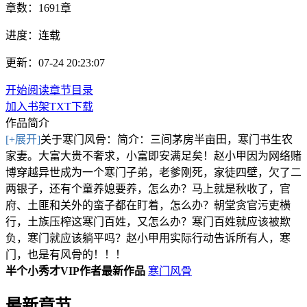
章数：
1691章
进度：
连载
更新：07-24 20:23:07
开始阅读
章节目录
加入书架
TXT下载
作品简介
[+展开]
关于寒门风骨：简介：三间茅房半亩田，寒门书生农
家妻。大富大贵不奢求，小富即安满足矣！赵小甲因为网络赌
博穿越异世成为一个寒门子弟，老爹刚死，家徒四壁，欠了二
两银子，还有个童养媳要养，怎么办？马上就是秋收了，官
府、土匪和关外的蛮子都在盯着，怎么办？朝堂贪官污吏横
行，土族压榨这寒门百姓，又怎么办？寒门百姓就应该被欺
负，寒门就应该躺平吗？赵小甲用实际行动告诉所有人，寒
门，也是有风骨的！！！
半个小秀才VIP作者最新作品
寒门风骨
最新章节