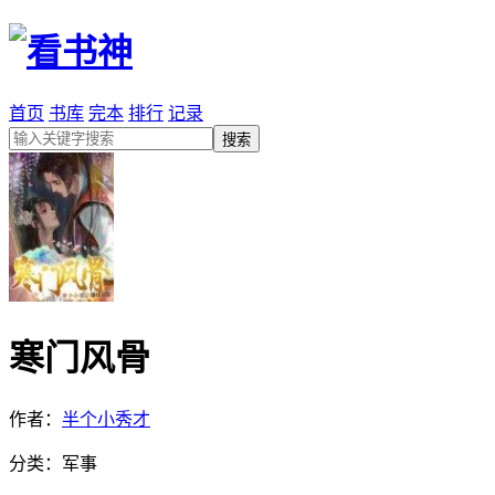
首页
书库
完本
排行
记录
寒门风骨
作者：
半个小秀才
分类：军事