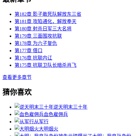
第182章 影子敢死队解放东三省
第181章 攻陷通化，解放奉天
第180章 射杀日军三大名将
第179章 三面围攻抗联
第178章 为六子复仇
第177章 借口
第176章 抗联内讧
第175章 抗联卫队长暗杀肖飞
查看更多章节
猜你喜欢
逆天明末三十年
血色雇佣兵
从军行
大明烟火