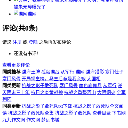
大明：我皇孙身份
被朱元璋曝光了
谍网
评论(共0条)
请您
注册
或
登陆
之后再发布评论
还没有书评！
查看更多评论
同类推荐
谍海王牌
孤岛谍战
从军行
谍网
谍海猎影
寒门仕子
寒门风骨
开局揭皇榜，马皇后竟是我亲娘
大国相
同类更新
抗战之影子敢死队
寒门风骨
血色雇佣兵
从军行
逆
天明末三十年
抗日之炎黄战神
抗战之重整河山
大明烟火
全军
列阵
同类更新
抗战之影子敢死队txt下载
抗战之影子敢死队全文阅
读
抗战之影子敢死队全集
抗战之影子敢死队
查看目录
下书网
九九作文网
作文网
梦远书城