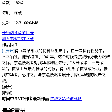
章数：
182章
进度：
连载
更新：12-31 00:04:48
开始阅读
章节目录
加入书架
TXT下载
作品简介
[+展开]
肖飞是某部队的特种兵狙击手，在一次执行任务中，
不幸牺牲。他穿越到了1941年，这个时候是抗战局势最为艰难
之际，东瀛侵略者对我华北地区进行了“囚笼政策、三光政
策”，抗战士气最为低落的时候，肖飞组织了抗战敢死队，侵
我中华者，必诛之，与东瀛侵略者展开了惊心动魄的反击之
战。
[展开]
[收起]
时间中介VIP作者最新作品
抗战之影子敢死队
最新章节