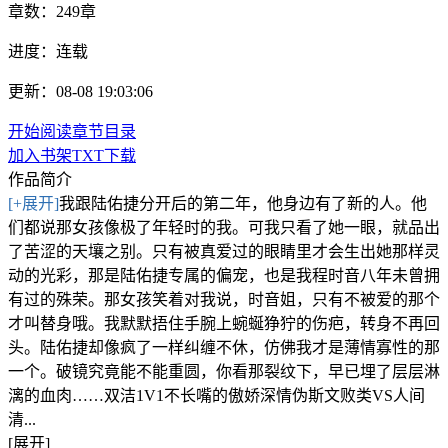
章数：
249章
进度：
连载
更新：08-08 19:03:06
开始阅读
章节目录
加入书架
TXT下载
作品简介
[+展开]
我跟陆佑捷分开后的第二年，他身边有了新的人。他
们都说那女孩像极了年轻时的我。可我只看了她一眼，就品出
了苦涩的天壤之别。只有被真爱过的眼睛里才会生出她那样灵
动的光彩，那是陆佑捷专属的偏宠，也是我程时音八年未曾拥
有过的殊荣。那女孩笑着对我说，时音姐，只有不被爱的那个
才叫替身哦。我默默捂住手腕上蜿蜒狰狞的伤疤，转身不再回
头。陆佑捷却像疯了一样纠缠不休，仿佛我才是薄情寡性的那
一个。破镜究竟能不能重圆，你看那裂纹下，早已埋了层层淋
漓的血肉……双洁1V1不长嘴的傲娇深情伪斯文败类VS人间
清...
[展开]