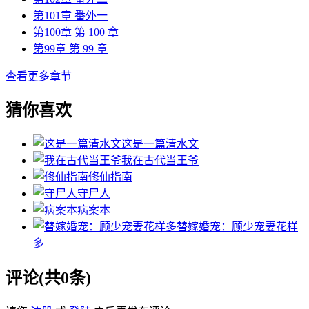
第101章 番外一
第100章 第 100 章
第99章 第 99 章
查看更多章节
猜你喜欢
这是一篇清水文
我在古代当王爷
修仙指南
守尸人
病案本
替嫁婚宠：顾少宠妻花样
多
评论(共0条)