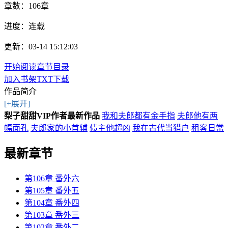
章数：
106章
进度：
连载
更新：03-14 15:12:03
开始阅读
章节目录
加入书架
TXT下载
作品简介
[+展开]
梨子甜甜VIP作者最新作品
我和夫郎都有金手指
夫郎他有两
幅面孔
夫郎家的小首辅
债主他超凶
我在古代当猎户
租客日常
最新章节
第106章 番外六
第105章 番外五
第104章 番外四
第103章 番外三
第102章 番外二