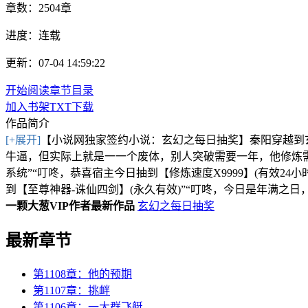
章数：
2504章
进度：
连载
更新：07-04 14:59:22
开始阅读
章节目录
加入书架
TXT下载
作品简介
[+展开]
【小说网独家签约小说：玄幻之每日抽奖】秦阳穿越到玄幻
牛逼，但实际上就是一一个废体，别人突破需要一年，他修炼
系统”“叮咚，恭喜宿主今日抽到【修炼速度X9999】(有效24
到【至尊神器-诛仙四剑】(永久有效)”“叮咚，今日是年满之
一颗大葱VIP作者最新作品
玄幻之每日抽奖
最新章节
第1108章：他的预期
第1107章：挑衅
第1106章：一大群飞艇