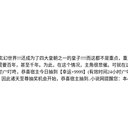
世界!!!还成为了四大皇朝之一的皇子!!!!而这都不是重点，
需要百年，甚至千年。为此，在这个情况，主角很悲催。可就在
小时)”“叮咚，恭喜宿主今日抽到【幸运+9999】(有效时间24小
日，因此诸天至尊抽奖机会开始，恭喜宿主抽到..小说网提醒您