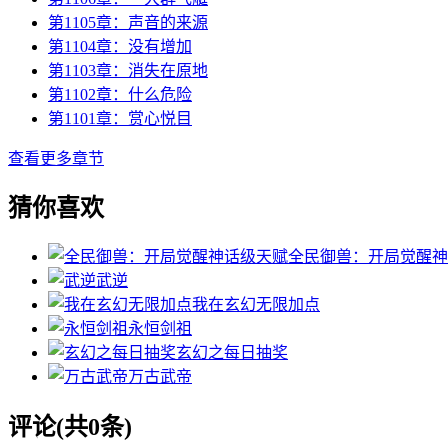
第1105章：声音的来源
第1104章：没有增加
第1103章：消失在原地
第1102章：什么危险
第1101章：赏心悦目
查看更多章节
猜你喜欢
全民御兽：开局觉醒神
武逆
我在玄幻无限加点
永恒剑祖
玄幻之每日抽奖
万古武帝
评论(共0条)