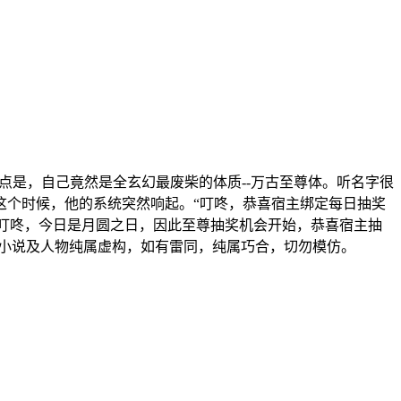
重点是，自己竟然是全玄幻最废柴的体质--万古至尊体。听名字很
这个时候，他的系统突然响起。“叮咚，恭喜宿主绑定每日抽奖
时)”“叮咚，今日是月圆之日，因此至尊抽奖机会开始，恭喜宿主抽
：本小说及人物纯属虚构，如有雷同，纯属巧合，切勿模仿。