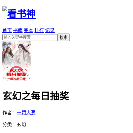
首页
书库
完本
排行
记录
玄幻之每日抽奖
作者：
一颗大葱
分类：玄幻