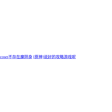
coser不存在魔阴身
[原神]说好的攻略游戏呢