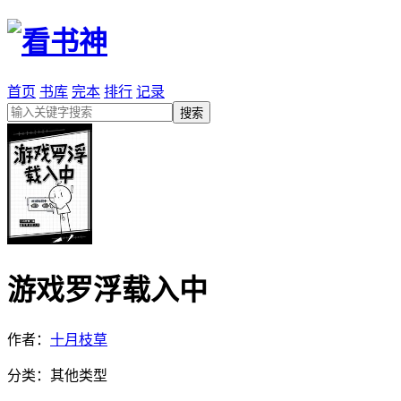
首页
书库
完本
排行
记录
游戏罗浮载入中
作者：
十月枝草
分类：其他类型