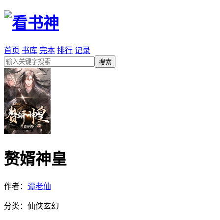
首页
书库
完本
排行
记录
赘婿神皇
作者：
谭老仙
分类：仙侠玄幻