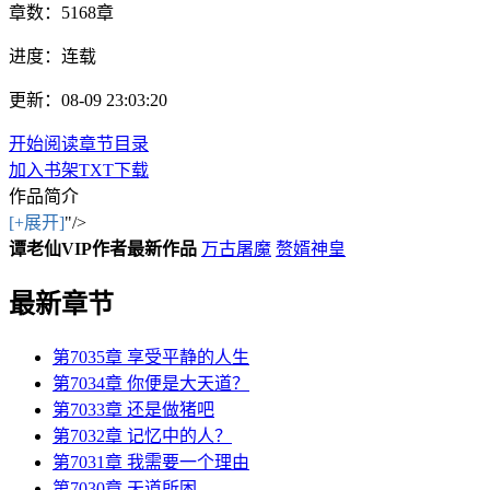
章数：
5168章
进度：
连载
更新：08-09 23:03:20
开始阅读
章节目录
加入书架
TXT下载
作品简介
[+展开]
"/>
谭老仙VIP作者最新作品
万古屠魔
赘婿神皇
最新章节
第7035章 享受平静的人生
第7034章 你便是大天道？
第7033章 还是做猪吧
第7032章 记忆中的人？
第7031章 我需要一个理由
第7030章 天道所困