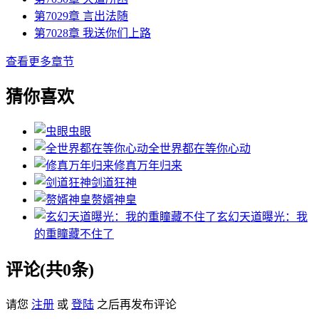
第7029章 言出法随
第7028章 我送你们上路
查看更多章节
猜你喜欢
虫眼
全世界都在等你心动
修真万年归来
剑道狂神
赘婿神皇
玄幻天道曝光：我
的重瞳藏不住了
评论(共0条)
请您
注册
或
登陆
之后再发布评论