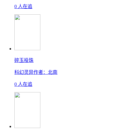
0 人在追
碎玉投珠
科幻灵异
作者：北南
0 人在追