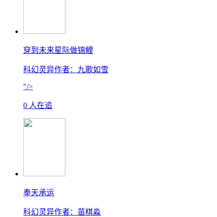
穿到未来星际做锦鲤
科幻灵异
作者：九歌如雪
"/>
0 人在追
奉天承运
科幻灵异
作者：苗棋淼