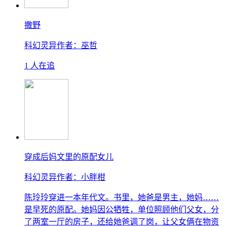
撒野
科幻灵异
作者：巫哲
1 人在追
穿成后妈文里的原配女儿
科幻灵异
作者：小胖柑
陈玲玲穿进一本年代文。书里，她爸是男主，她妈……
是早死的原配。她妈因公牺牲，单位照顾他们父女，分
了两室一厅的房子，还给她爸调了岗，让父女俩在物资