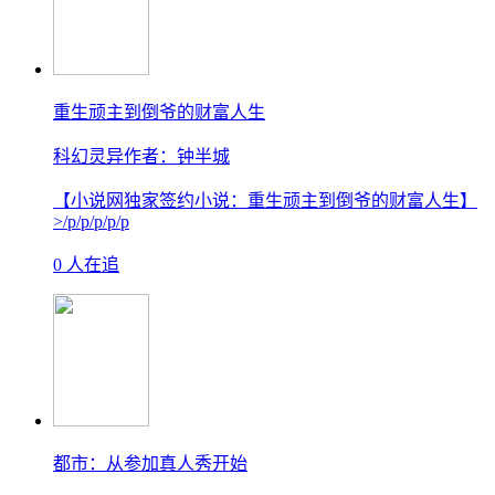
重生顽主到倒爷的财富人生
科幻灵异
作者：钟半城
【小说网独家签约小说：重生顽主到倒爷的财富人生】
>/p/p/p/p/p
0 人在追
都市：从参加真人秀开始