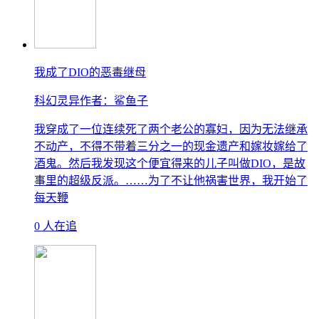
我成了DIO的恶毒继母
科幻灵异
作者：鲨鱼子
我穿成了一位连续死了两个老公的寡妇，因为无法继承
不动产，不得不带着三分之一的现金遗产和嫁妆嫁给了
酒鬼。然后我发现这个便宜得来的儿子叫做DIO，是故
事里的超级反派。……为了不让他祸害世界，我开始了
每天鞭
0 人在追