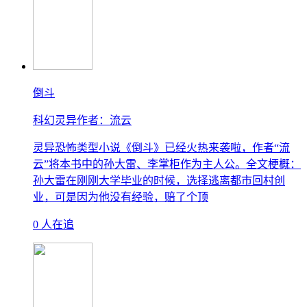
倒斗
科幻灵异
作者：流云
灵异恐怖类型小说《倒斗》已经火热来袭啦，作者“流
云”将本书中的孙大雷、李掌柜作为主人公。全文梗概：
孙大雷在刚刚大学毕业的时候，选择逃离都市回村创
业，可是因为他没有经验，赔了个顶
0 人在追