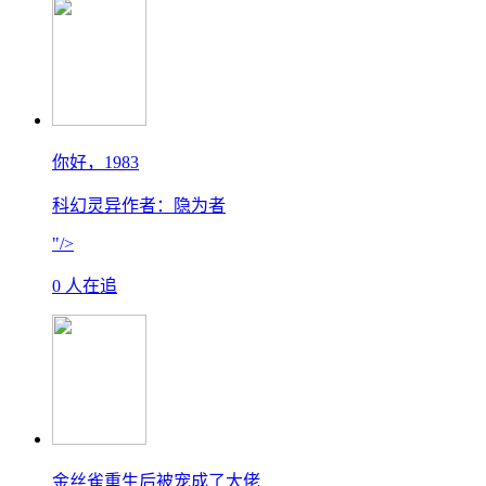
你好，1983
科幻灵异
作者：隐为者
"/>
0 人在追
金丝雀重生后被宠成了大佬