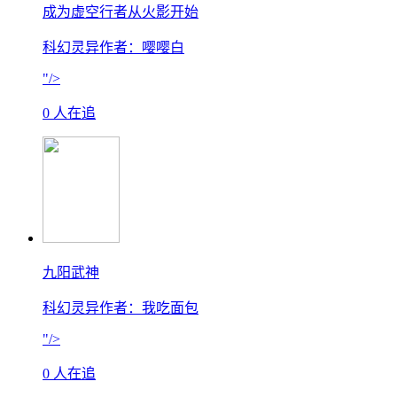
成为虚空行者从火影开始
科幻灵异
作者：嘤嘤白
"/>
0 人在追
九阳武神
科幻灵异
作者：我吃面包
"/>
0 人在追