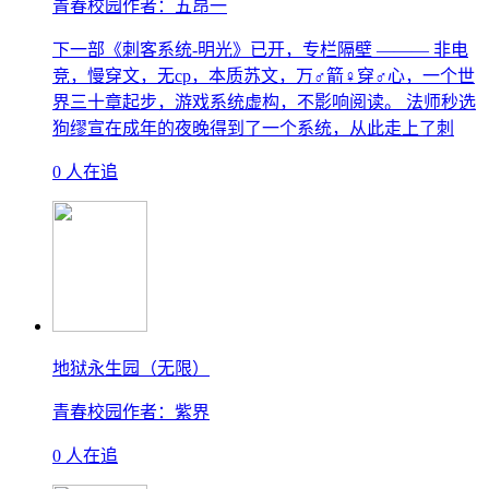
青春校园
作者：五昂一
下一部《刺客系统-明光》已开，专栏隔壁 ——— 非电
竞，慢穿文，无cp，本质苏文，万♂箭♀穿♂心，一个世
界三十章起步，游戏系统虚构，不影响阅读。 法师秒选
狗缪宣在成年的夜晚得到了一个系统，从此走上了刺
0 人在追
地狱永生园（无限）
青春校园
作者：紫界
0 人在追