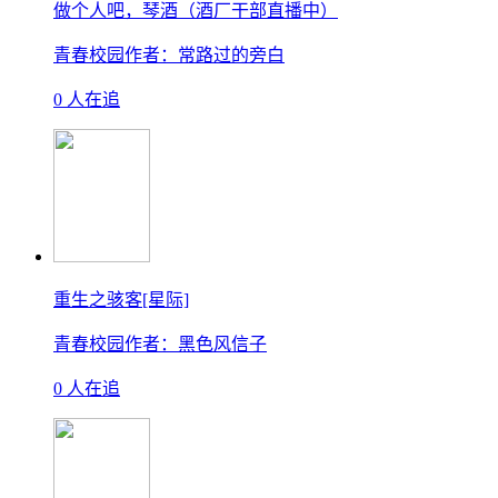
做个人吧，琴酒（酒厂干部直播中）
青春校园
作者：常路过的旁白
0 人在追
重生之骇客[星际]
青春校园
作者：黑色风信子
0 人在追