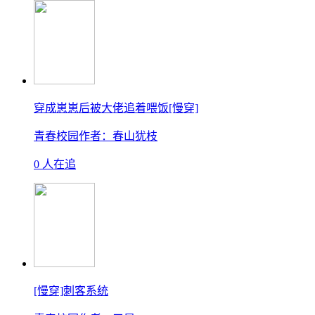
穿成崽崽后被大佬追着喂饭[慢穿]
青春校园
作者：春山犹枝
0 人在追
[慢穿]刺客系统