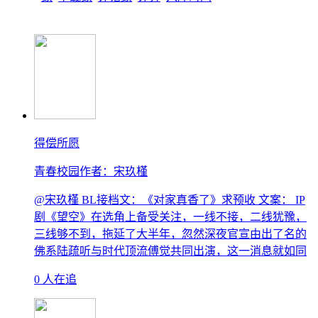
得偿所愿
青春校园
作者：宋玖槿
@宋玖槿 BL接档文：《对家真香了》求预收 文案： IP
剧《望空》在选角上备受关注，一线不接，二线犹豫，
三线够不到，拖延了大半年，忽然深夜官宣由出了名的
佛系陆疏听与时代顶流傅觉共同出演，这一消息就如同
0 人在追