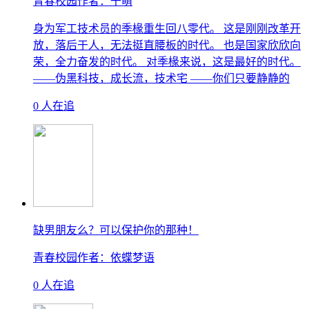
青春校园
作者：千萌
身为军工技术员的季椽重生回八零代。 这是刚刚改革开
放，落后于人，无法挺直腰板的时代。 也是国家欣欣向
荣，全力奋发的时代。 对季椽来说，这是最好的时代。
——伪黑科技，成长流，技术宅 ——你们只要静静的
0 人在追
缺男朋友么？可以保护你的那种！
青春校园
作者：依蝶梦语
0 人在追