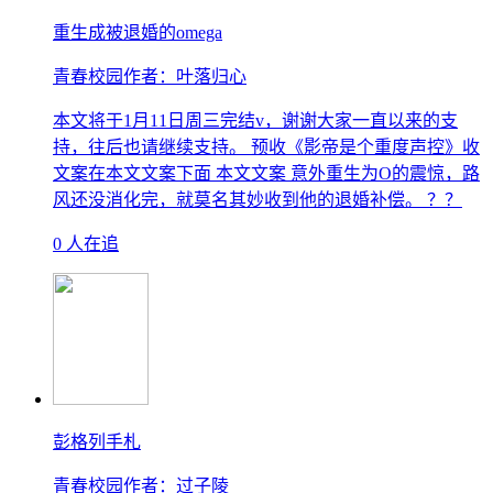
重生成被退婚的omega
青春校园
作者：叶落归心
本文将于1月11日周三完结v，谢谢大家一直以来的支
持，往后也请继续支持。 预收《影帝是个重度声控》收
文案在本文文案下面 本文文案 意外重生为O的震惊，路
风还没消化完，就莫名其妙收到他的退婚补偿。 ？？
0 人在追
彭格列手札
青春校园
作者：过子陵