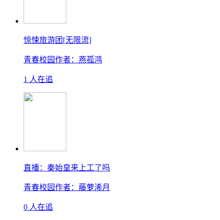
惊悚旅游团[无限流]
青春校园
作者：燕孤鸿
1 人在追
直播：秦始皇来上工了吗
青春校园
作者：藤萝浠月
0 人在追