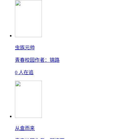
虫族元帅
青春校园
作者：锦路
0 人在追
从盒而来