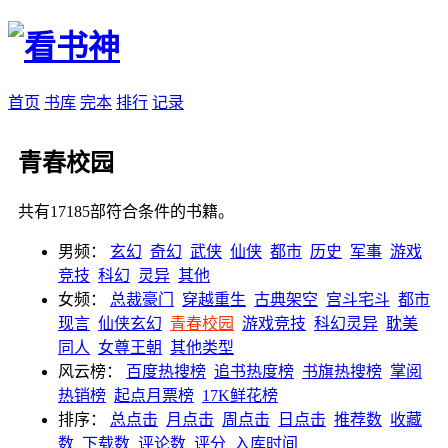
首页
书库
完本
排行
记录
青春校园
共有17185部符合条件的书籍。
男频：
玄幻
奇幻
武侠
仙侠
都市
历史
军事
游戏
竞技
科幻
灵异
其他
女频：
总裁豪门
穿越重生
古典架空
宫斗宅斗
都市
现言
仙侠玄幻
青春校园
游戏竞技
科幻灵异
耽美
同人
女尊王朝
其他类型
风云榜：
百度热搜榜
追书热度榜
书旗热搜榜
掌阅
热销榜
起点月票榜
17K鲜花榜
排序：
总点击
月点击
周点击
日点击
推荐数
收藏
数
下载数
评论数
评分
入库时间