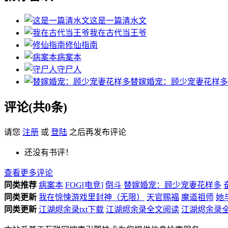
这是一篇清水文
我在古代当王爷
修仙指南
病案本
守尸人
替嫁婚宠：顾少宠妻花样多
评论(共0条)
请您
注册
或
登陆
之后再发布评论
还没有书评！
查看更多评论
同类推荐
病案本
FOG[电竞]
倒斗
替嫁婚宠：顾少宠妻花样多
同类更新
我在惊悚游戏里封神（无限）
天官赐福
魔道祖师
她
同类更新
江湖烬余录txt下载
江湖烬余录全文阅读
江湖烬余录