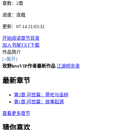
章数：
2章
进度：
连载
更新：07-14 21:03:32
开始阅读
章节目录
加入书架
TXT下载
作品简介
[+展开]
玫野loveVIP作者最新作品
江湖烬余录
最新章节
第2章 问世篇：祭祀与巫树
第1章 问世篇：故事起源
查看更多章节
猜你喜欢