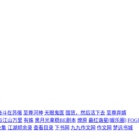
奋斗在苏俄
至尊河神
天眼鬼医
囤货，然后活下去
至尊弃婿
与江山万里
有姝
黑月光拿稳BE剧本
燎原
最红谐星[娱乐圈]
FOG
全集
江湖烬余录
查看目录
下书网
九九作文网
作文网
梦远书城