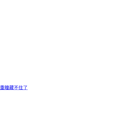
重瞳藏不住了