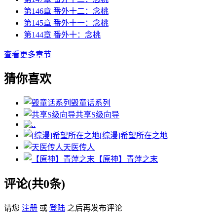
第146章 番外十二：念桃
第145章 番外十一：念桃
第144章 番外十：念桃
查看更多章节
猜你喜欢
毁童话系列
共享S级向导
.
[综漫]希望所在之地
天医传人
【原神】青萍之末
评论(共0条)
请您
注册
或
登陆
之后再发布评论