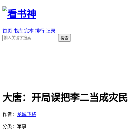
首页
书库
完本
排行
记录
大唐：开局误把李二当成灾民
作者：
龙城飞将
分类：军事