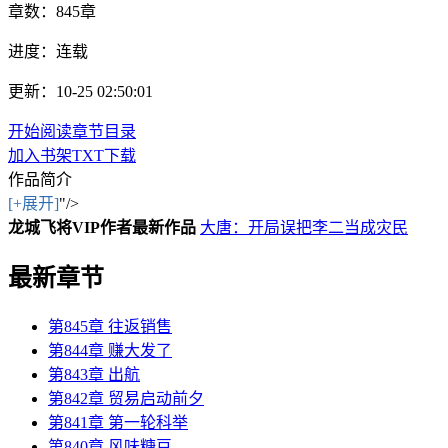
章数：
845章
进度：
连载
更新：10-25 02:50:01
开始阅读
章节目录
加入书架
TXT下载
作品简介
[+展开]
"/>
龙城飞将VIP作者最新作品
大唐：开局误把李二当成灾民
最新章节
第845章 往返销售
第844章 赚大发了
第843章 出航
第842章 贸易启动前夕
第841章 第一轮科举
第840章 风味糖豆