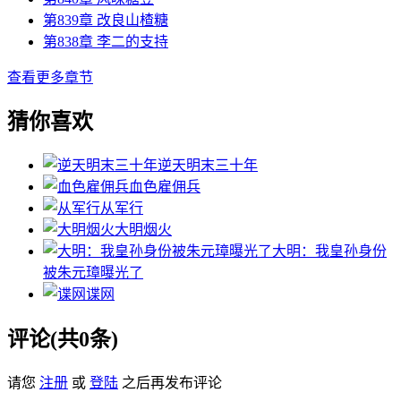
第839章 改良山楂糖
第838章 李二的支持
查看更多章节
猜你喜欢
逆天明末三十年
血色雇佣兵
从军行
大明烟火
大明：我皇孙身份
被朱元璋曝光了
谍网
评论(共0条)
请您
注册
或
登陆
之后再发布评论