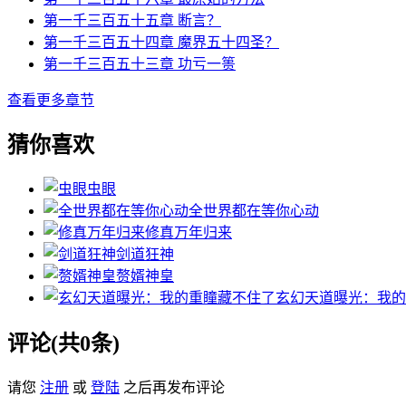
第一千三百五十五章 断言？
第一千三百五十四章 魔界五十四圣？
第一千三百五十三章 功亏一篑
查看更多章节
猜你喜欢
虫眼
全世界都在等你心动
修真万年归来
剑道狂神
赘婿神皇
玄幻天道曝光：我的
评论(共0条)
请您
注册
或
登陆
之后再发布评论