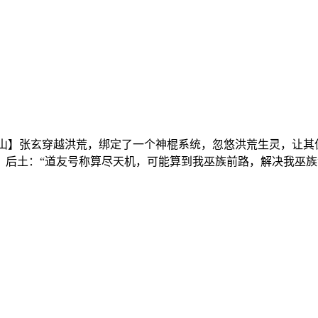
山】张玄穿越洪荒，绑定了一个神棍系统，忽悠洪荒生灵，让其
后土：“道友号称算尽天机，可能算到我巫族前路，解决我巫族没