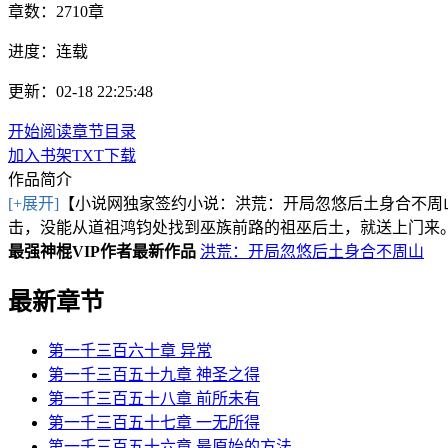
章数：
2710章
进度：
连载
更新：02-18 22:25:48
开始阅读
章节目录
加入书架
TXT下载
作品简介
[+展开]
【小说网独家签约小说：洪荒：开局忽悠后土身合不周
击，没能从道祖鸿钧处找到巫族前路的祖巫后土，就送上门来。
最强神棍VIP作者最新作品
洪荒：开局忽悠后土身合不周山
最新章节
第一千三百六十章 异常
第一千三百五十九章 神圣之得
第一千三百五十八章 前所未有
第一千三百五十七章 一无所得
第一千三百五十六章 最原始的方法