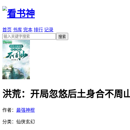
首页
书库
完本
排行
记录
洪荒：开局忽悠后土身合不周
作者：
最强神棍
分类：仙侠玄幻