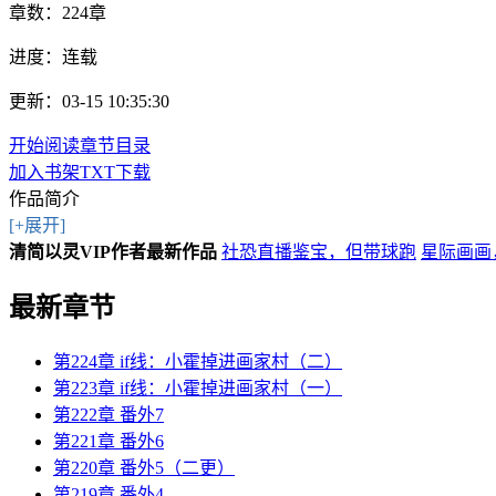
章数：
224章
进度：
连载
更新：03-15 10:35:30
开始阅读
章节目录
加入书架
TXT下载
作品简介
[+展开]
清简以灵VIP作者最新作品
社恐直播鉴宝，但带球跑
星际画画
最新章节
第224章 if线：小霍掉进画家村（二）
第223章 if线：小霍掉进画家村（一）
第222章 番外7
第221章 番外6
第220章 番外5（二更）
第219章 番外4